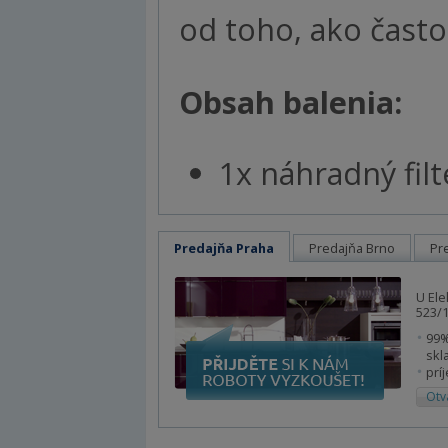
od toho, ako často
Obsah balenia:
1x náhradný fil
Predajňa Praha
Predajňa Brno
Pr
U Ele
523/1
99%
skl
prí
Otv