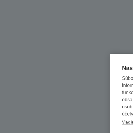
Nas
Súbo
infor
funkc
obsah
osob
účely
Viac i