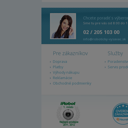
Chcete poradiť s výber
Sme tu pre vás od 8:00 do 1
02 / 205 103 00
info@roboticky-vysavac.sk
Pre zákazníkov
Služby
Doprava
Poradenstv
Platby
Servis prod
Výhody nákupu
Reklamácie
Obchodné podmienky