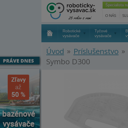
Špecialista 
O NÁS
SL
Robotické
Tyčové
B
vysávače
vysávače
v
»
»
Úvod
Príslušenstvo
Symbo D300