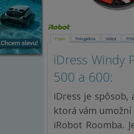
Popis
Fotogaléria
Videá
Prís
iDress Windy P
500 a 600:
iDress je spôsob, 
ktorá vám umožní 
iRobot Roomba. Je