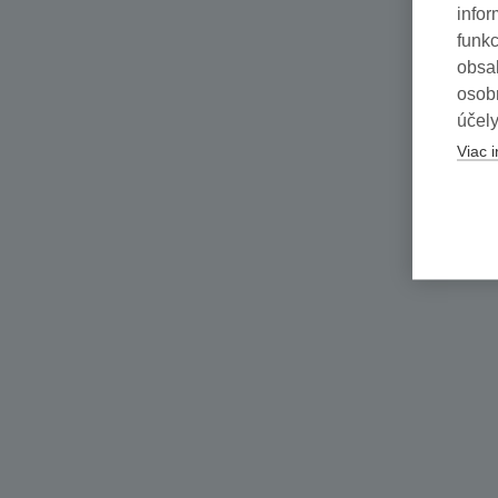
infor
funkc
obsah
osob
účely
Viac i