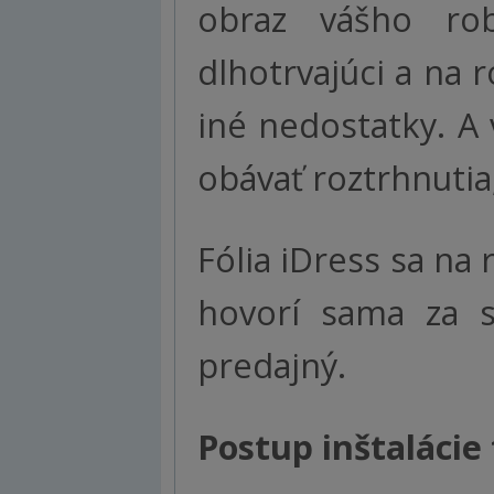
obraz vášho ro
dlhotrvajúci a na 
iné nedostatky. A 
obávať roztrhnuti
Fólia iDress sa na 
hovorí sama za s
predajný.
Postup inštalácie 