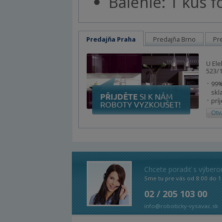
Balenie: 1 kus f
Predajňa Praha
Predajňa Brno
Pr
U Ele
523/1
99%
skl
prí
Otv
Chcete poradiť s výber
Sme tu pre vás od 8:00 do 1
02 / 205 103 00
info@roboticky-vysavac.sk