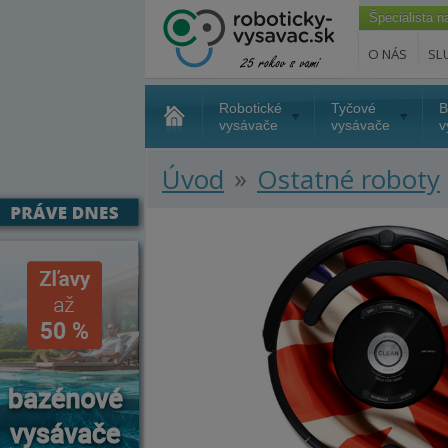
Špecialista 
O NÁS
SL
Robotické
Tyčové
B
vysávače
vysávače
v
»
Úvod
Ostatné roboty