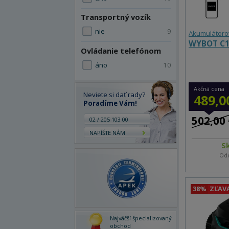
Transportný vozík
nie
9
Akumulátoro
WYBOT C1
Ovládanie telefónom
áno
10
Akčná cena
Neviete si dať rady?
489,0
Poradíme Vám!
502,00 
02 / 205 103 00
NAPÍŠTE NÁM
S
Odo
38%
ZĽAV
Najväčší špecializovaný
obchod