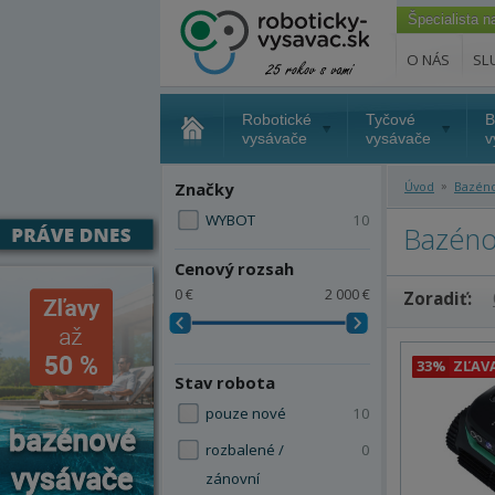
Špecialista 
O NÁS
SL
Robotické
Tyčové
B
vysávače
vysávače
v
»
Značky
Úvod
Bazéno
WYBOT
10
Bazéno
Cenový rozsah
0 €
2 000 €
Zoradiť:
33%
ZĽAV
Stav robota
pouze nové
10
rozbalené /
0
zánovní