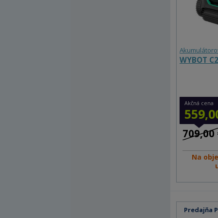
Akumulátoro
WYBOT C
Akčná cena
559,0
709,00 
Na obj
Predajňa 