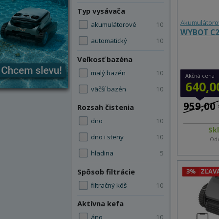
Typ vysávača
Akumulátoro
akumulátorové
10
WYBOT C2 
automatický
10
Veľkosť bazéna
malý bazén
10
Akčná cena
640,0
väčší bazén
10
959,00 
Rozsah čistenia
dno
10
Sk
dno i steny
10
Odo
hladina
5
Spôsob filtrácie
3%
ZĽAV
filtračný kôš
10
Aktívna kefa
áno
10