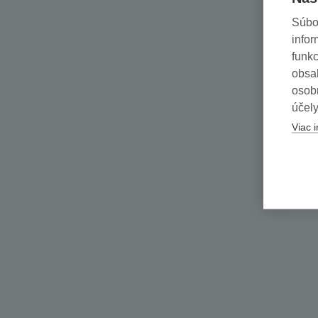
Súbo
infor
funkc
obsah
osob
účely
Viac i