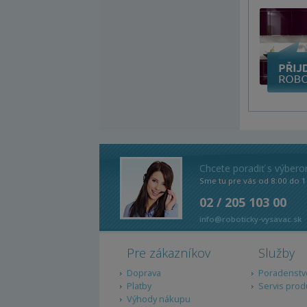
Chcete poradiť s výber
Sme tu pre vás od 8:00 do 1
02 / 205 103 00
info@roboticky-vysavac.sk
Pre zákazníkov
Služby
Doprava
Poradenstv
Platby
Servis prod
Výhody nákupu