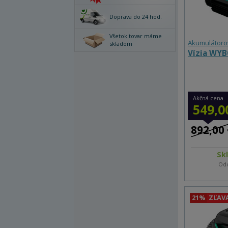
Doprava do 24 hod.
Všetok tovar máme
Akumulátoro
skladom
Vízia WYB
Akčná cena
549,0
892,00 
Sk
Odo
21%
ZĽAV