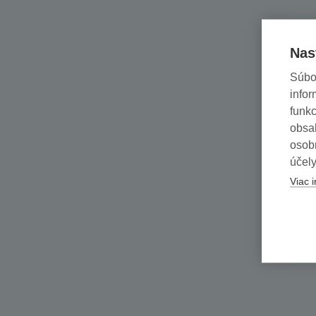
Nas
Súbo
infor
funkc
obsah
osob
účely
Viac i