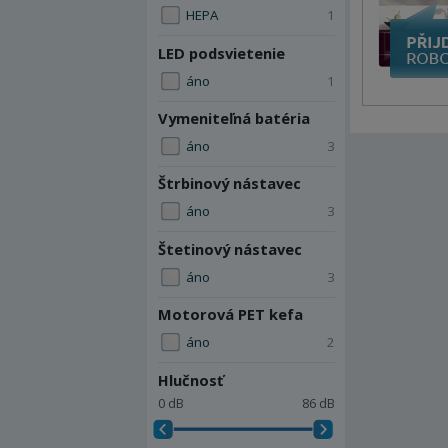
HEPA
1
LED podsvietenie
áno
1
Vymeniteľná batéria
áno
3
Štrbinový nástavec
áno
3
Štetinový nástavec
áno
3
Motorová PET kefa
áno
2
Hlučnosť
0 dB
86 dB