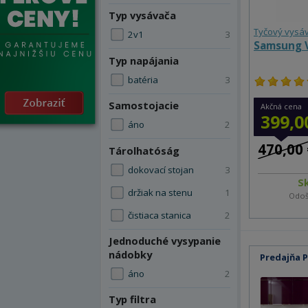
Typ vysávača
Tyčový vysá
2v1
3
Samsung 
Typ napájania
batéria
3
Samostojacie
Akčná cena
399,0
áno
2
470,00 
Tárolhatóság
dokovací stojan
3
S
držiak na stenu
1
Odoš
čistiaca stanica
2
Jednoduché vysypanie
nádobky
Predajňa 
áno
2
Typ filtra