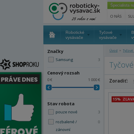
Špecialista 
O NÁS
SL
Robotické
Tyčové
B
vysávače
vysávače
v
»
Značky
Úvod
Tyčové
Samsung
3
Tyčové
Cenový rozsah
0 €
1 000 €
Zoradiť:
15%
ZĽAV
Stav robota
pouze nové
3
rozbalené /
0
zánovní