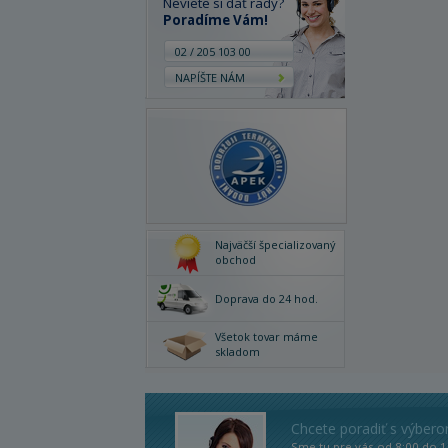
Neviete si dať rady?
Poradíme Vám!
02 / 205 103 00
NAPÍŠTE NÁM
Najväčší špecializovaný
obchod
Doprava do 24 hod.
Všetok tovar máme
skladom
Chcete poradiť s výber
Sme tu pre vás od 8:00 do 1