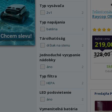
Typ vysávača
Tyčový vysá
2v1
2
Raycop O
Typ napájania
batéria
2
Tárolhatóság
Akčná cena
219,0
držiak na stenu
2
328,00 
Jednoduché vysypanie
nádobky
Sk
áno
2
Odoš
Typ filtra
HEPA
2
LED podsvietenie
Predajňa 
áno
2
Vymeniteľná batéria