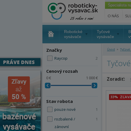
Špecialista 
O NÁS
SL
Robotické
Tyčové
B
vysávače
vysávače
v
»
Značky
Úvod
Tyčové
Raycop
2
Tyčové
Cenový rozsah
0 €
1 000 €
Zoradiť:
33%
ZĽAV
Stav robota
pouze nové
1
rozbalené /
1
zánovní