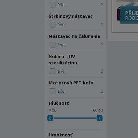
áno
2
Štrbinový nástavec
áno
2
Nástavec na čalúnenie
áno
2
Hubica s UV
sterilizáciou
áno
2
Motorová PET kefa
áno
2
Hlučnosť
0 dB
66 dB
Hmotnosť