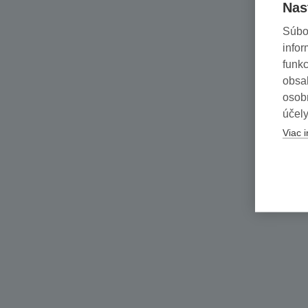
Nas
Súbo
infor
funkc
obsah
osob
účely
Viac i