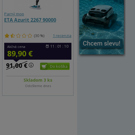
Parný mop
ETA Azurit 2267 90000
(30 %)
1 recenzia
11 : 01 : 10
Akčná cena
89,90 €
91,00 €
Skladom 3 ks
Odošleme dnes