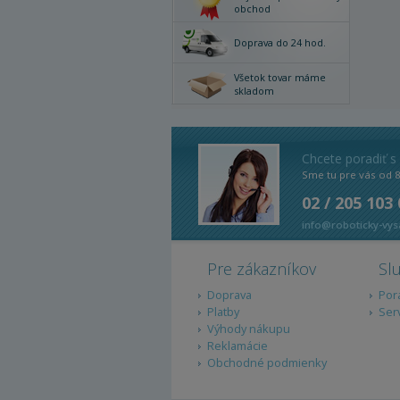
obchod
Doprava do 24 hod.
Všetok tovar máme
skladom
Chcete poradiť s
Sme tu pre vás od 
02 / 205 103
info@roboticky-vys
Pre zákazníkov
Sl
Doprava
Por
Platby
Ser
Výhody nákupu
Reklamácie
Obchodné podmienky