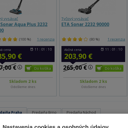
vý vysávač
Tyčový vysávač
 Sonar Aqua Plus 3232
ETA Sonar 2232 90000
00
(100 %)
1 recenzia
(80 %)
1 recenzia
11 : 01 : 10
11 : 01 : 10
ná cena
Akčná cena
85,90 €
203,90 €
7,00 €
265,00 €
Skladom 2 ks
Skladom 2 ks
Odošleme dnes
Odošleme dnes
dajňa Praha
Predajňa Brno
Predajňa Náchod
U Elektry
Nastavenia cookies a osobných údajov