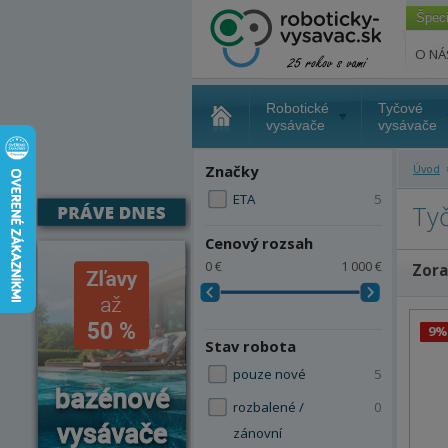
Špec
O NÁ
Robotické
Tyčové
vysávače
vysávače
Značky
Úvod
ETA
5
Ty
Cenový rozsah
0 €
1 000 €
Zora
9%
Stav robota
pouze nové
5
rozbalené /
0
zánovní