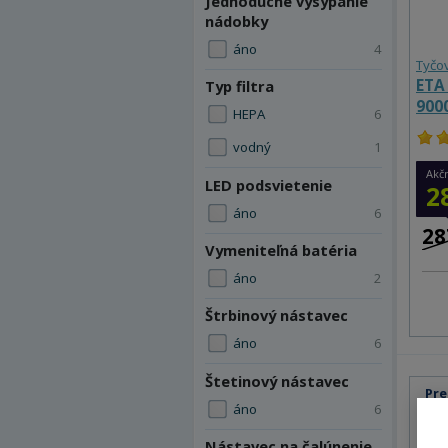
Jednoduché vysypanie
nádobky
áno
4
Tyčo
ETA
Typ filtra
900
HEPA
6
vodný
1
Akč
LED podsvietenie
2
áno
6
28
Vymeniteľná batéria
áno
2
Štrbinový nástavec
áno
6
Štetinový nástavec
Pre
áno
6
Nástavec na čalúnenie