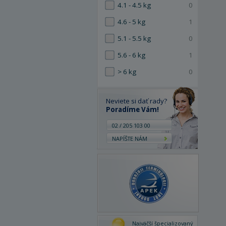
4.1 - 4.5 kg
0
4.6 - 5 kg
1
5.1 - 5.5 kg
0
5.6 - 6 kg
1
> 6 kg
0
Neviete si dať rady?
Poradíme Vám!
02 / 205 103 00
NAPÍŠTE NÁM
Najväčší špecializovaný