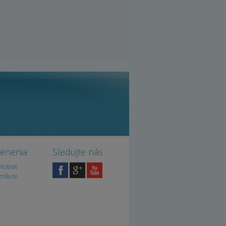
cenenia
Sledujte nás
iRobot
zníkmi