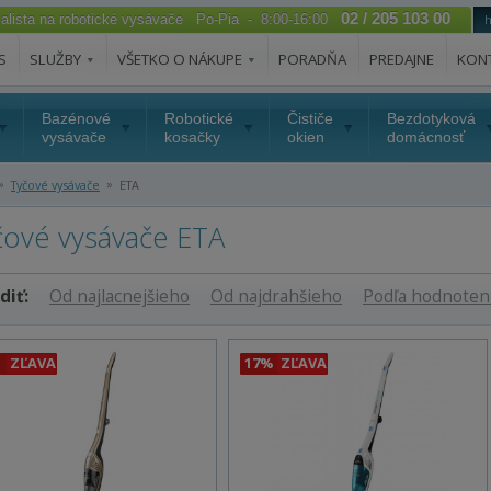
02 / 205 103 00
ialista na robotické vysávače Po-Pia - 8:00-16:00
S
SLUŽBY
VŠETKO O NÁKUPE
PORADŇA
PREDAJNE
KON
Bazénové
Robotické
Čističe
Bezdotyková
vysávače
kosačky
okien
domácnosť
»
»
Tyčové vysávače
ETA
čové vysávače ETA
diť:
Od najlacnejšieho
Od najdrahšieho
Podľa hodnoten
ZĽAVA
17%
ZĽAVA