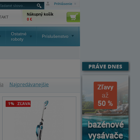
Prihlásenie
Nákupný košík
TAKT
0 €
Ostatné
Príslušenstvo
roboty
ia
Najpredávanejšie
1%
ZĽAVA