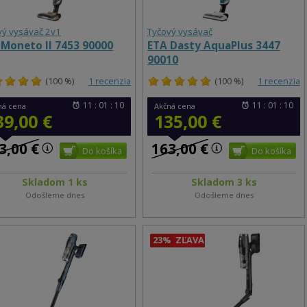
vý vysávač 2v1
Tyčový vysávač
 Moneto II 7453 90000
ETA Dasty AquaPlus 3447
90010
(100 %)
1 recenzia
(100 %)
1 recenzia
11 : 01 : 10
11 : 01 : 10
ná cena
Akčná cena
39,00 €
135,00 €
3,00 €
163,00 €
Skladom 1 ks
Skladom 3 ks
Odošleme dnes
Odošleme dnes
23%
ZĽAVA