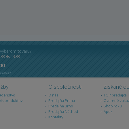
 výberom tovaru?
8:00 do 16:00
 00
avac.sk
užby
O spoločnosti
Získané o
adenstvo
O nás
TOP predajca 
vis produktov
Predajňa Praha
Overené záka
Predajňa Brno
Shop roku
Predajňa Náchod
Apek
Kontakty