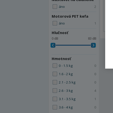
áno
2
Motorová PET kefa
áno
1
Hlučnosť
0 dB
83 dB
Hmotnosť
0 - 1.5 kg
0
1.6 - 2 kg
0
2.1 - 2.5 kg
0
2.6 - 3 kg
4
3.1 - 3.5 kg
1
3.6 - 4 kg
0