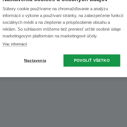
523/1 (
mapa
)
Súbory cookie používame na zhromažďovanie a analýzu
99% sortimentu
skladom
informácií o výkone a používaní stránky, na zabezpečenie funkcií
príjemný personál
sociálnych médií a na zlepšenie a prispôsobenie obsahu a
Otváracia doba
reklám. So súhlasom môžeme tiež preniesť určité osobné údaje
marketingovým platformám na marketingové účely.
Viac informácií
Nastavenia
POVOLIŤ VŠETKO