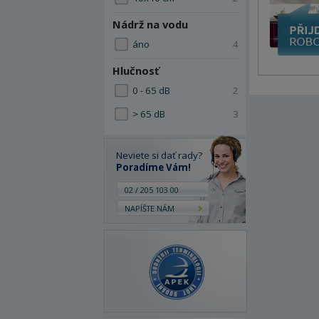
Nádrž na vodu
áno
4
Hlučnosť
0 - 65 dB
2
> 65 dB
3
Neviete si dať rady?
Poradíme Vám!
02 / 205 103 00
NAPÍŠTE NÁM