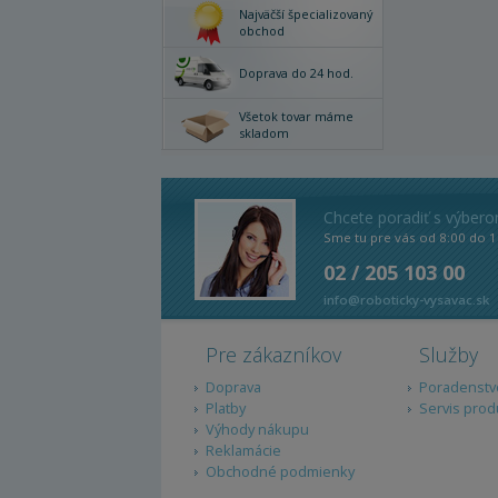
Najväčší špecializovaný
obchod
Doprava do 24 hod.
Všetok tovar máme
skladom
Chcete poradiť s výber
Sme tu pre vás od 8:00 do 1
02 / 205 103 00
info@roboticky-vysavac.sk
Pre zákazníkov
Služby
Doprava
Poradenstv
Platby
Servis prod
Výhody nákupu
Reklamácie
Obchodné podmienky