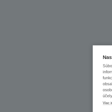
Nas
Súbo
infor
funkc
obsah
osob
účely
Viac i