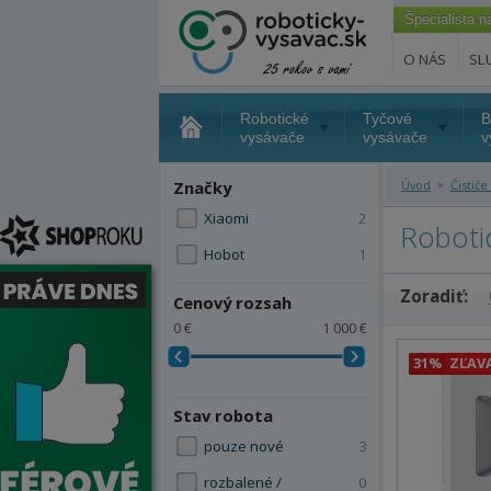
Špecialista 
O NÁS
SL
Robotické
Tyčové
B
vysávače
vysávače
v
»
Značky
Úvod
Čističe
Xiaomi
2
Robotic
Hobot
1
Zoradiť:
Cenový rozsah
0 €
1 000 €
31%
ZĽAV
Stav robota
pouze nové
3
rozbalené /
0