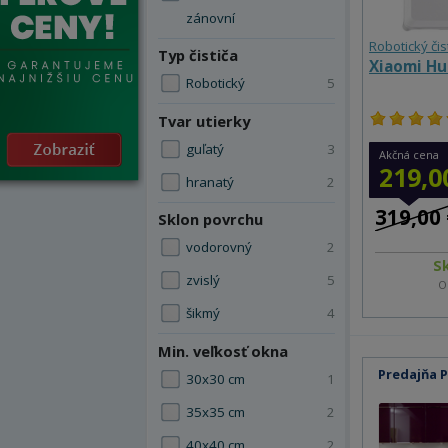
zánovní
Robotický čis
Typ čističa
Xiaomi Hu
Robotický
5
Tvar utierky
guľatý
3
Akčná cena
219,0
hranatý
2
319,00 
Sklon povrchu
vodorovný
2
S
zvislý
5
O
šikmý
4
Min. veľkosť okna
Predajňa 
30x30 cm
1
35x35 cm
2
40x40 cm
2