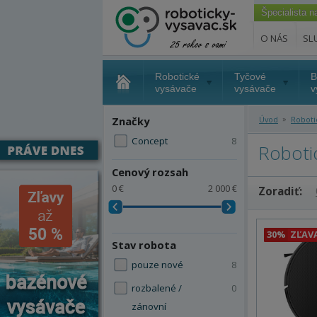
Špecialista 
O NÁS
SL
Robotické
Tyčové
B
vysávače
vysávače
v
»
Značky
Úvod
Roboti
Concept
8
Roboti
Cenový rozsah
0 €
2 000 €
Zoradiť:
30%
ZĽAV
Stav robota
pouze nové
8
rozbalené /
0
zánovní