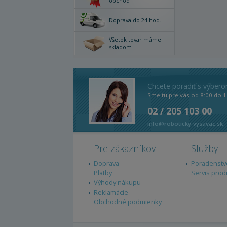
obchod
Doprava do 24 hod.
Všetok tovar máme
skladom
Chcete poradiť s výber
Sme tu pre vás od 8:00 do 1
02 / 205 103 00
info@roboticky-vysavac.sk
Pre zákazníkov
Služby
Doprava
Poradenstv
Platby
Servis prod
Výhody nákupu
Reklamácie
Obchodné podmienky