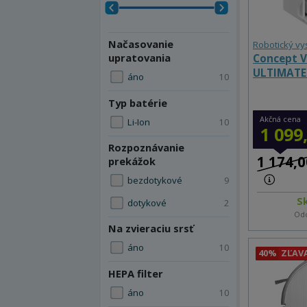
Načasovanie
Robotický v
upratovania
Concept V
ULTIMATE 
áno
10
Typ batérie
Akčná cena
Li-Ion
10
1 099
Rozpoznávanie
1 174,0
prekážok
bezdotykové
9
S
dotykové
2
Odo
Na zvieraciu srsť
áno
10
40%
ZĽAV
HEPA filter
áno
10