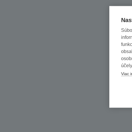
Nas
Súbo
infor
funkc
obsah
osob
účely
Viac i