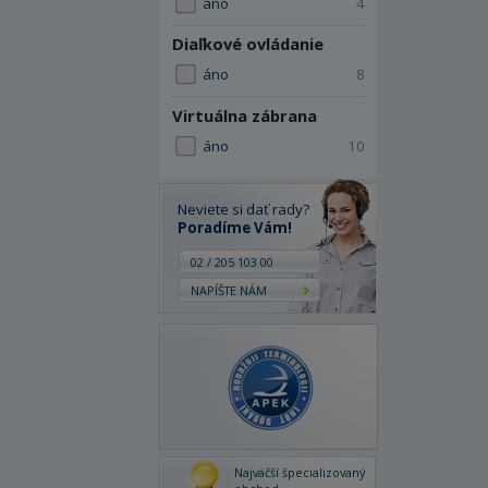
áno
4
Diaľkové ovládanie
áno
8
Virtuálna zábrana
áno
10
Neviete si dať rady?
Poradíme Vám!
02 / 205 103 00
NAPÍŠTE NÁM
Najväčší špecializovaný