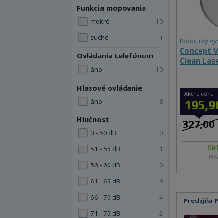
Funkcia mopovania
mokré
10
suché
1
Robotický v
Concept V
Ovládanie telefónom
Clean Las
áno
10
Hlasové ovládanie
Akčná cena
195,9
áno
8
Hlučnosť
327,00 
0 - 50 dB
0
Sk
51 - 55 dB
1
Odo
56 - 60 dB
0
61 - 65 dB
3
66 - 70 dB
4
Predajňa 
71 - 75 dB
2