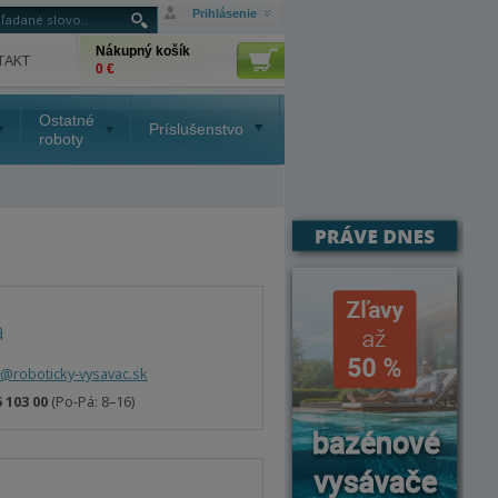
Prihlásenie
Nákupný košík
TAKT
0 €
Ostatné
Príslušenstvo
roboty
a
o@roboticky-vysavac.sk
5 103 00
(Po-Pá: 8–16)