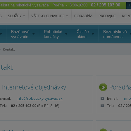
02 / 205 103 00
ialista na robotické vysávače Po-Pia - 8:00-16:00
S
SLUŽBY
VŠETKO O NÁKUPE
PORADŇA
PREDAJNE
KON
Bazénové
Robotické
Čističe
Bezdotyková
vysávače
kosačky
okien
domácnosť
»
Kontakt
takt
Internetové objednávky
Poradň
E-mail:
info@roboticky-vysavac.sk
E-mail:
inf
Tel.:
02 / 205 103 00
(Po-Pá: 8–16)
Tel.:
02 / 20