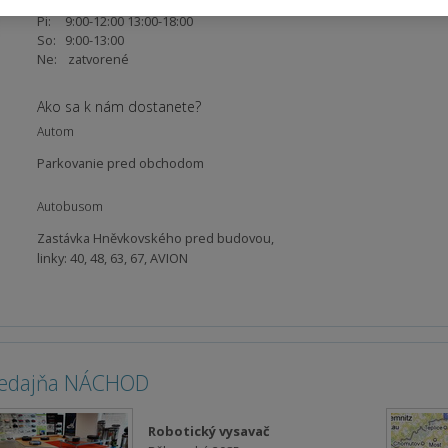
Št:
9:00-12:00 13:00-18:00
Pi:
9:00-12:00 13:00-18:00
So:
9:00-13:00
Ne:
zatvorené
Ako sa k nám dostanete?
Autom
Parkovanie pred obchodom
Autobusom
Zastávka Hněvkovského pred budovou,
linky: 40, 48, 63, 67, AVION
edajňa NÁCHOD
Robotický vysavač