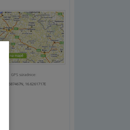
GPS súradnice:
49.1687467N, 16.6261717E