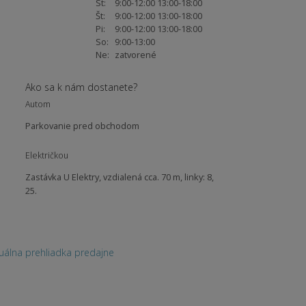
St:
9:00-12:00 13:00-18:00
Št:
9:00-12:00 13:00-18:00
Pi:
9:00-12:00 13:00-18:00
So:
9:00-13:00
Ne:
zatvorené
Ako sa k nám dostanete?
Autom
Parkovanie pred obchodom
Električkou
Zastávka U Elektry, vzdialená cca. 70 m, linky: 8,
25.
tuálna prehliadka predajne