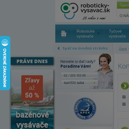
Špec
O NÁ
Robotické
Tyčové
vysávače
vysávače
Späť na úvodnú stránku
Úvod
Neviete si dať rady?
Kon
Poradíme Vám!
02 / 205 103 00
NAPÍŠTE NÁM