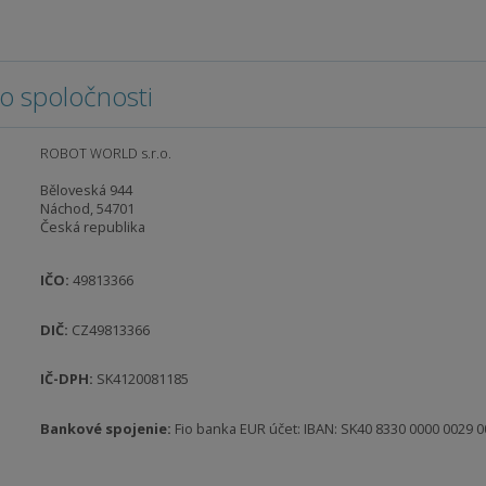
lo spoločnosti
ROBOT WORLD s.r.o.
Běloveská 944
Náchod, 54701
Česká republika
IČO:
49813366
DIČ:
CZ49813366
IČ-DPH:
SK4120081185
Bankové spojenie:
Fio banka EUR účet: IBAN: SK40 8330 0000 0029 