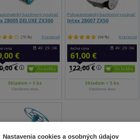
automatický bazénový vysávač
Poloautomatický bazénový vysávač
ex 28005 DELUXE ZX300
Intex 28007 ZX50
(76 %)
9 recenzií
(94 %)
6 recenzií
49 : 29 : 03
49 : 29 : 03
ná cena
Akčná cena
9,00 €
61,00 €
0,00 €
122,00 €
Skladom > 5 ks
Skladom > 5 ks
Odošleme dnes
Odošleme dnes
Nastavenia cookies a osobných údajov