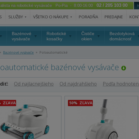
02 / 205 103 00
ialista na robotické vysávače Po-Pia - 8:00-16:00
S
SLUŽBY
VŠETKO O NÁKUPE
PORADŇA
PREDAJNE
KON
Bazénové
Robotické
Čističe
Bezdotyková
vysávače
kosačky
okien
domácnosť
»
»
Bazénové vysávače
Poloautomatické
loautomatické bazénové vysávače
diť:
Od najlacnejšieho
Od najdrahšieho
Podľa hodnoten
%
ZĽAVA
50%
ZĽAVA