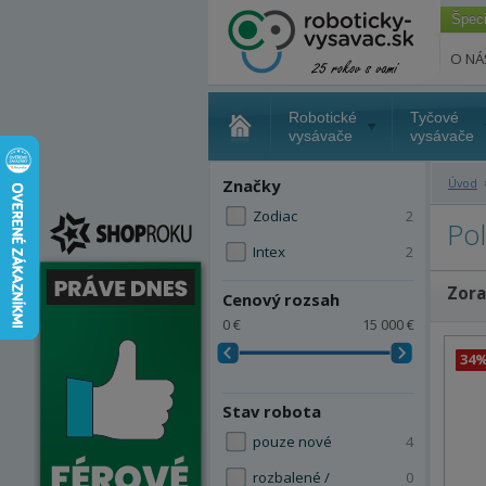
Špec
O NÁ
Robotické
Tyčové
vysávače
vysávače
Značky
Úvod
Zodiac
2
Po
Intex
2
Zora
Cenový rozsah
0 €
15 000 €
34
Stav robota
pouze nové
4
rozbalené /
0