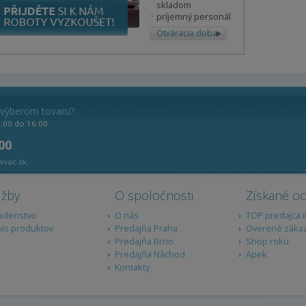
skladom
príjemný personál
Otváracia doba
 výberom tovaru?
8:00 do 16:00
 00
avac.sk
užby
O spoločnosti
Získané o
adenstvo
O nás
TOP predajca 
vis produktov
Predajňa Praha
Overené záka
Predajňa Brno
Shop roku
Predajňa Náchod
Apek
Kontakty