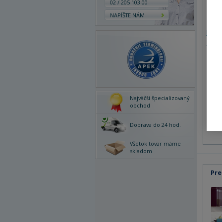
02 / 205 103 00
NAPÍŠTE NÁM
Polo
Zod
16
Najväčší špecializovaný
obchod
Doprava do 24 hod.
Všetok tovar máme
skladom
Pre