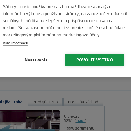
Súbory cookie používame na zhromažďovanie a analýzu
informácií o výkone a používaní stránky, na zabezpečenie funkcií
automatický bazénový vysávač
sociálnych médií a na zlepšenie a prispôsobenie obsahu a
iak Kontiki
reklám. So súhlasom môžeme tiež preniesť určité osobné údaje
marketingovým platformám na marketingové účely.
Viac informácií
3,00 €
Nastavenia
POVOLIŤ VŠETKO
Skladom 2 ks
Odošleme dnes
dajňa Praha
Predajňa Brno
Predajňa Náchod
U Elektry
523/1 (
mapa
)
99% sortimentu