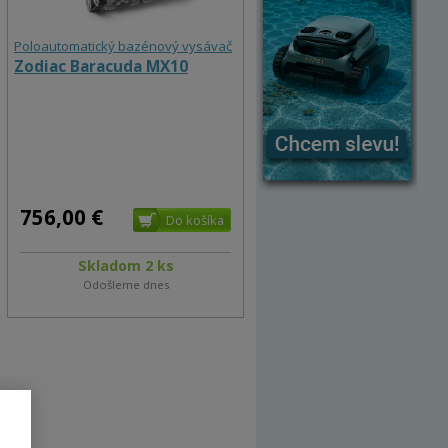
Poloautomatický bazénový vysávač
Zodiac Baracuda MX10
756,00 €
Skladom 2 ks
Odošleme dnes