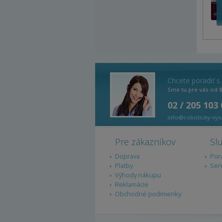
Chcete poradiť s
Sme tu pre vás od 
02 / 205 103
info@roboticky-vys
Pre zákazníkov
Sl
Doprava
Por
Platby
Ser
Výhody nákupu
Reklamácie
Obchodné podmienky