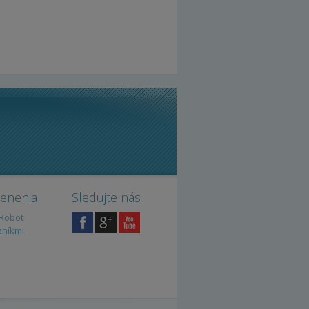
cenenia
Sledujte nás
iRobot
zníkmi