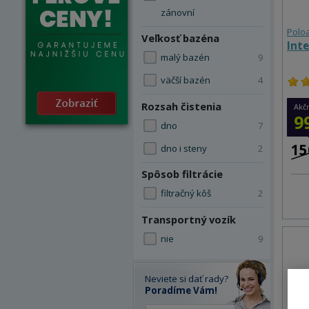
zánovní
Polo
Veľkosť bazéna
Int
malý bazén
9
väčší bazén
4
Rozsah čistenia
Akč
9
dno
7
15
dno i steny
2
Spôsob filtrácie
filtračný kôš
2
Transportný vozík
nie
9
Neviete si dať rady?
Poradíme Vám!