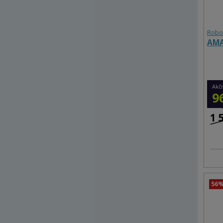
Robo
AMA
Akč
9
1 
56