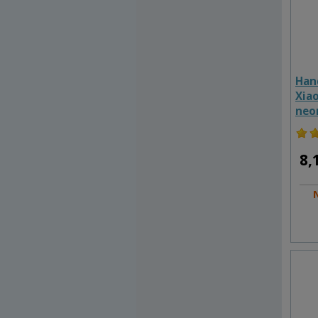
Hand
Xiao
neo
8,