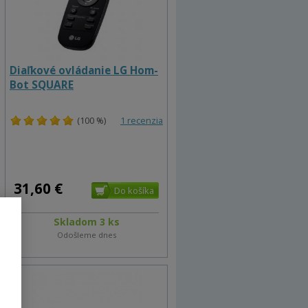
Diaľkové ovládanie LG Hom-
Bot SQUARE
(100 %)
1 recenzia
31,60 €
Skladom 3 ks
Odošleme dnes