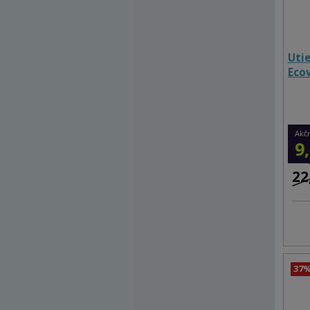
Utie
Eco
Akč
9
22
37