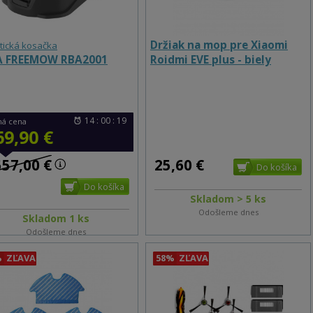
Držiak na mop pre Xiaomi
tická kosačka
 FREEMOW RBA2001
Roidmi EVE plus - biely
14 : 00 : 18
ná cena
69,90 €
557,00 €
25,60 €
Skladom > 5 ks
Odošleme dnes
Skladom 1 ks
Odošleme dnes
%
ZĽAVA
58%
ZĽAVA