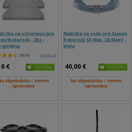
rička na vytieranie pre
Nádržka na vodu pre Xiaomi
mi/Roborock - 2ks -
Roborock S5 Max, S6 MaxV -
riginálna
biela
(88 %)
7 recenzií
10 €
40,00 €
Na objednávku – termín
Na objednávku – termín
upresníme
upresníme