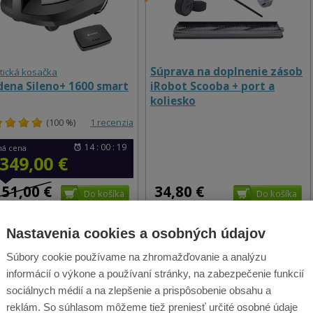
Súprava na doplnenie zásob
tická kosačka
dena Sileno+ 1600 smart
iRobot Scooba + port a
koliesko
(100 %)
1 recenzia
14 : 00 : 18
ná cena
 349,00 €
151,00 €
34,80 €
Skladom > 5 ks
Skladom 1 ks
Nastavenia cookies a osobných údajov
Odošleme dnes
Odošleme dnes
Súbory cookie používame na zhromažďovanie a analýzu
informácií o výkone a používaní stránky, na zabezpečenie funkcií
%
ZĽAVA
52%
ZĽAVA
sociálnych médií a na zlepšenie a prispôsobenie obsahu a
reklám. So súhlasom môžeme tiež preniesť určité osobné údaje