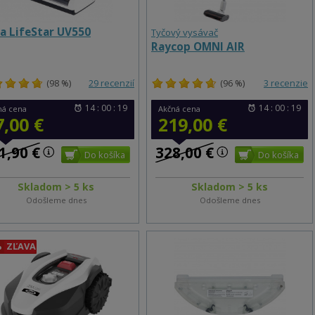
la LifeStar UV550
Tyčový vysávač
Raycop OMNI AIR
(98 %)
29 recenzií
(96 %)
3 recenzie
14 : 00 : 18
14 : 00 : 18
ná cena
Akčná cena
7,00 €
219,00 €
1,90 €
328,00 €
Skladom > 5 ks
Skladom > 5 ks
Odošleme dnes
Odošleme dnes
%
ZĽAVA