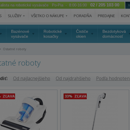
02 / 205 103 00
ialista na robotické vysávače Po-Pia - 8:00-16:00
S
SLUŽBY
VŠETKO O NÁKUPE
PORADŇA
PREDAJNE
KON
Bazénové
Robotické
Čističe
Bezdotyková
vysávače
kosačky
okien
domácnosť
»
Ostatné roboty
tatné roboty
diť:
Od najlacnejšieho
Od najdrahšieho
Podľa hodnoten
%
ZĽAVA
33%
ZĽAVA