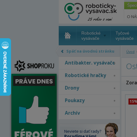
Špec
O NÁ
Robotické
Tyčové
vysávače
vysávače
Späť na úvodnú stránku
Úvod
Antibakter. vysávače
Os
Robotické hračky
Zora
Drony
Poukazy
15
Archív
Neviete si dať rady?
Poradíme Vám!