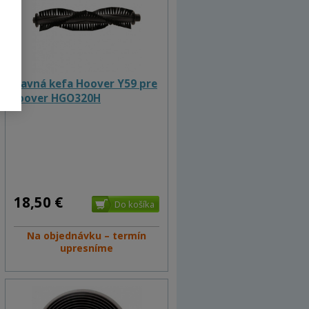
Hlavná kefa Hoover Y59 pre
Hoover HGO320H
18,50 €
Na objednávku – termín
upresníme