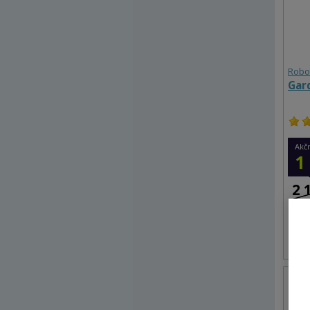
Robo
Gar
Akč
1
2 
52