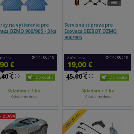
rky na vytieranie pre
Servisná súprava pre
vacs OZMO 900/905 - 3 ks
Ecovacs DEEBOT OZMO
900/905
14 : 00 : 18
14 : 00 : 18
ná cena
Akčná cena
,90 €
19,00 €
,40 €
45,00 €
Skladom > 5 ks
Skladom > 5 ks
Odošleme dnes
Odošleme dnes
%
ZĽAVA