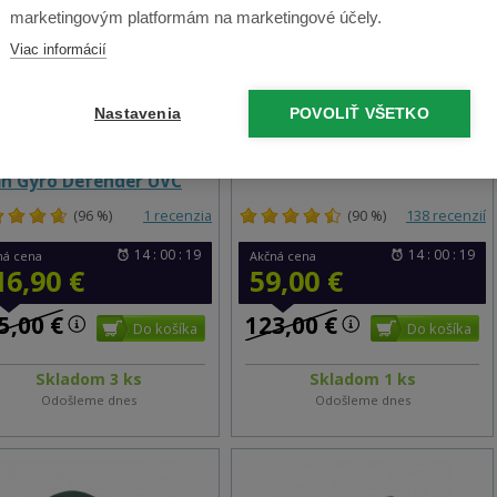
marketingovým platformám na marketingové účely.
Viac informácií
Nastavenia
POVOLIŤ VŠETKO
tický vysávač a mop 3v1
Robotický vysávač
cept VR2020 3v1 Perfect
Symbo D300B
an Gyro Defender UVC
(96 %)
1 recenzia
(90 %)
138 recenzií
14 : 00 : 18
14 : 00 : 18
ná cena
Akčná cena
16,90 €
59,00 €
5,00 €
123,00 €
Skladom 3 ks
Skladom 1 ks
Odošleme dnes
Odošleme dnes