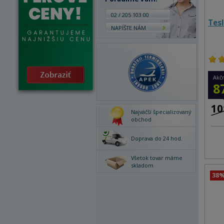
02 / 205 103 00
Tes
NAPÍŠTE NÁM
Akč
8
10
Najväčší špecializovaný
obchod
Doprava do 24 hod.
Všetok tovar máme
skladom
38