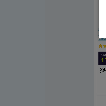
Robo
Con
Cle
Akč
1
24