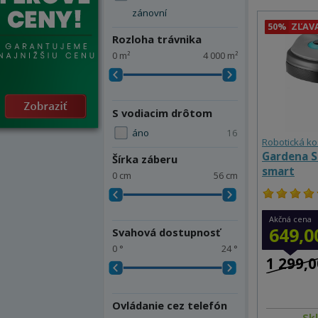
zánovní
50%
ZĽAV
Rozloha trávnika
0 m²
4 000 m²
S vodiacim drôtom
áno
16
Robotická k
Gardena Si
Šírka záberu
smart
0 cm
56 cm
Akčná cena
649,0
Svahová dostupnosť
0 °
24 °
1 299,0
Ovládanie cez telefón
Sk