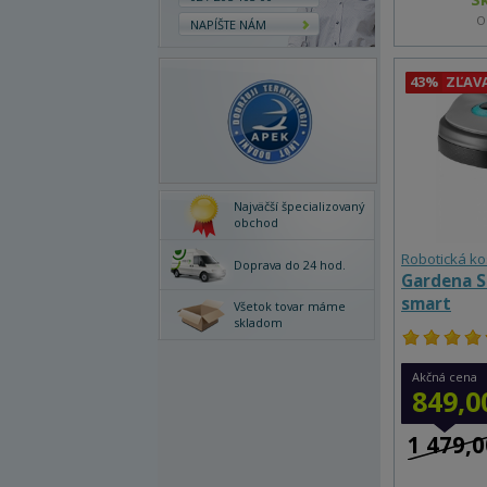
O
NAPÍŠTE NÁM
43%
ZĽAV
Najväčší špecializovaný
obchod
Robotická k
Doprava do 24 hod.
Gardena Si
smart
Všetok tovar máme
skladom
Akčná cena
849,0
1 479,0