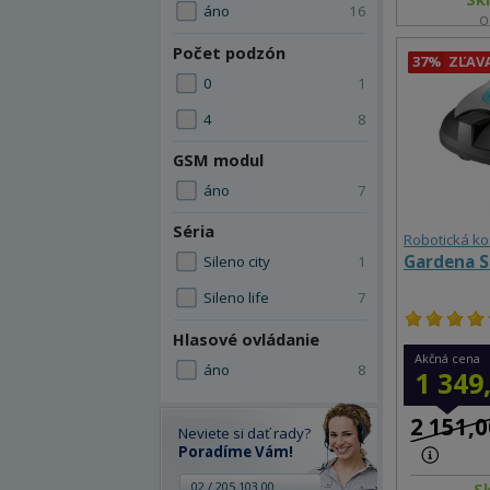
áno
16
O
Počet podzón
37%
ZĽAV
0
1
4
8
GSM modul
áno
7
Séria
Robotická k
Gardena S
Sileno city
1
Sileno life
7
Hlasové ovládanie
Akčná cena
áno
8
1 349
2 151,0
Neviete si dať rady?
Poradíme Vám!
02 / 205 103 00
S