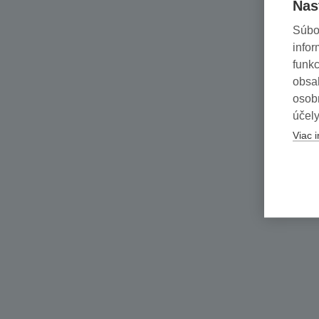
Nas
Súbo
infor
funkc
obsah
osob
účely
Viac i