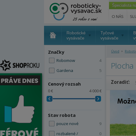
Špecialista 
O NÁS
SL
Robotické
Tyčové
B
vysávače
vysávače
v
»
Značky
Úvod
Roboti
Robomow
4
Plocha
Gardena
5
Zoradiť:
Cenový rozsah
0 €
4 000 €
Stav robota
pouze nové
9
rozbalené /
0