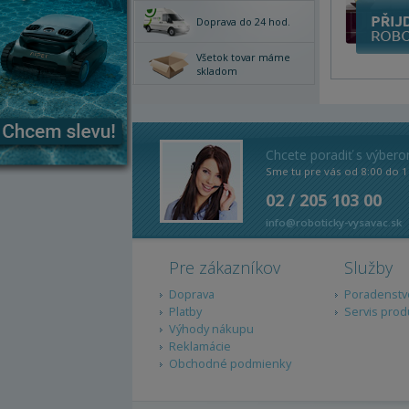
Doprava do 24 hod.
Všetok tovar máme
skladom
Chcete poradiť s výber
Sme tu pre vás od 8:00 do 1
02 / 205 103 00
info@roboticky-vysavac.sk
Pre zákazníkov
Služby
Doprava
Poradenstv
Platby
Servis prod
Výhody nákupu
Reklamácie
Obchodné podmienky