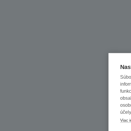
Nas
Súbo
infor
funkc
obsah
osob
účely
Viac i