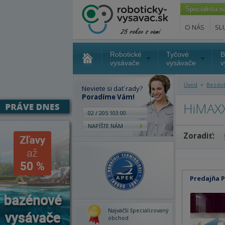
Špecialista 
O NÁS
SL
Robotické
Tyčové
B
vysávače
vysávače
v
»
Úvod
Bezdo
Neviete si dať rady?
Poradíme Vám!
HiMAXX
02 / 205 103 00
NAPÍŠTE NÁM
Zoradiť:
Predajňa 
Najväčší špecializovaný
obchod