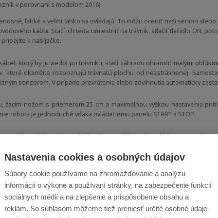
azník v porovnaní s modelom 2016)
nosné, ľahké a veľmi ľahko sa ovládajú. To môžu oceniť naši seniori alebo t
vodového kábla. Stačí ich teda umiestniť na trávnik, stlačiť tlačidlo ON, po
 pripojíte k nabíjačke.
kábel, ktorý by ju viedol po trávniku, stačí záhradu ohraničiť malými oblúk
ov, ktoré okamžite rozpoznajú trávnatú plochu od nezatrávnenej. Samost
zným senzorom. V prípade prevrátenia alebo zdvihnutia automaticky zastav
iou, žacím nožom s priemerom 25 cm a maximálnou výškou nastavenia prib
avenie robota je jednoduché vďaka ovládaciemu panelu START a STOP.
 sa môže pohybovať vo veľkých, až 50 % náklonoch (približne 27 stupňov).
Nastavenia cookies a osobných údajov
ôch do 200 m2.
To je plocha, ktorá sa pokosí na jedno nabitie kosačky a p
 ako tieto snímače zistia prítomnosť trávy, spustia žací nôž a pohyb kosačky
Súbory cookie používame na zhromažďovanie a analýzu
ým uhlom. Kosačka je poloautomatická, čo znamená, že sa musí na pozem
informácií o výkone a používaní stránky, na zabezpečenie funkcií
sociálnych médií a na zlepšenie a prispôsobenie obsahu a
reklám. So súhlasom môžeme tiež preniesť určité osobné údaje