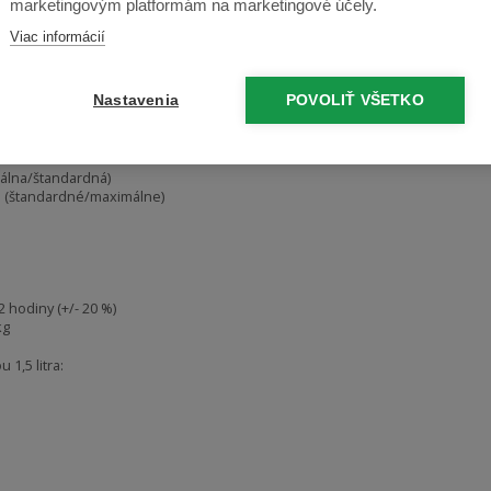
marketingovým platformám na marketingové účely.
0 m² (-20 %)
Viac informácií
 (približne 27°)
 (približne 22°)
Nastavenia
POVOLIŤ VŠETKO
málna/štandardná)
n (štandardné/maximálne)
2 hodiny (+/- 20 %)
kg
 1,5 litra: