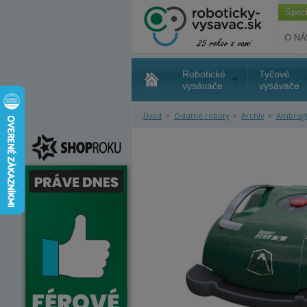
Špec
O NÁ
Robotické
Tyčové
vysávače
vysávače
»
»
»
Úvod
Ostatné roboty
Archív
Ambrog