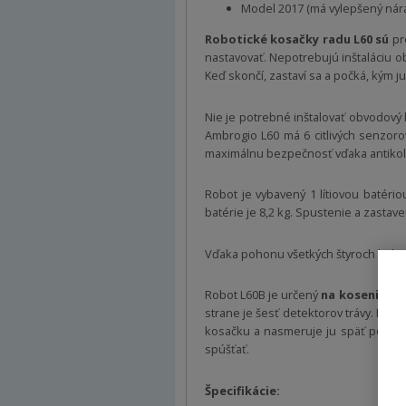
Model 2017 (má vylepšený nár
Robotické kosačky radu L60 sú
pre
nastavovať. Nepotrebujú inštaláciu ob
Keď skončí, zastaví sa a počká, kým ju
Nie je potrebné inštalovať obvodový 
Ambrogio L60 má 6 citlivých senzor
maximálnu bezpečnosť vďaka antikoli
Robot je vybavený 1 lítiovou batér
batérie je 8,2 kg. Spustenie a zast
Vďaka pohonu všetkých štyroch kolies
Robot L60B je určený
na kosenie pl
strane je šesť detektorov trávy. Hneď
kosačku a nasmeruje ju späť pod in
spúšťať.
Špecifikácie: