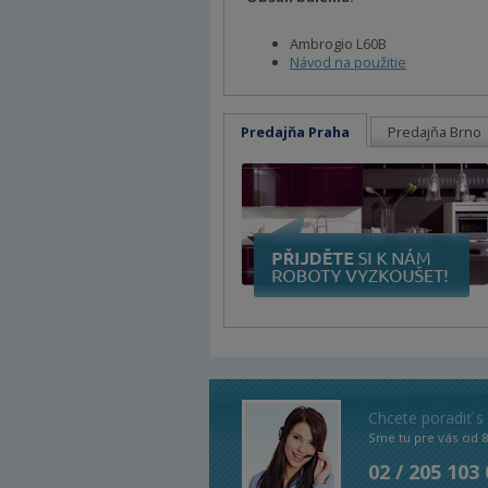
Ambrogio L60B
Návod na použitie
Predajňa Praha
Predajňa Brno
Chcete poradiť s
Sme tu pre vás od 
02 / 205 103