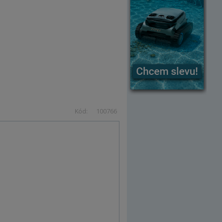
Kód:
100766