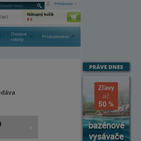
Prihlásenie
Nákupný košík
TAKT
0 €
Ostatné
Príslušenstvo
roboty
edáva
)