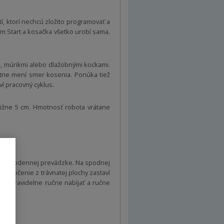
í, ktorí nechcú zložito programovať a
tom Start a kosačka všetko urobí sama.
mi, múrikmi alebo dlažobnými kockami.
atne mení smer kosenia. Ponúka tiež
í pracovný cyklus.
ližne 5 cm. Hmotnosť robota vrátane
ri každodennej prevádzke. Na spodnej
. Vybočenie z trávnatej plochy zastaví
ku pravidelne ručne nabíjať a ručne