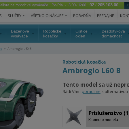
02 / 205 103 00
ialista na robotické vysávače Po-Pia - 8:00-16:00
S
SLUŽBY
VŠETKO O NÁKUPE
PORADŇA
PREDAJNE
KON
Bazénové
Robotické
Čističe
Bezdotyková
vysávače
kosačky
okien
domácnosť
»
io
Ambrogio L60 B
Robotická kosačka
Ambrogio L60 B
Tento model sa už nepr
Rádi Vám
poradíme
s alternatívou
Príslušenstvo (1
K tomuto modelu