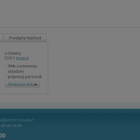
Predajňa Náchod
U Elektry
523/1 (
mapa
)
99% sortimentu
skladom
príjemný personál
Otváracia doba
 výberom tovaru?
8:00 do 16:00
 00