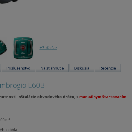
+3 ďalšie
Príslušenstvo
Na stiahnutie
Diskusia
Recenzie
Ambrogio L60B
nutnosti inštalácie obvodového drôtu, s
manuálnym štartovaním
200 m²
vého kábla