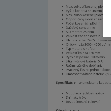
Max. veľkosť kosenej plochy 20
Výška kosenia 42-48 mm
Max. sklon kosenej plochy 50 %
Odporúčaný sklon kosenia 40 %
Počet kosených plôch 1
Dažďový senzor nie
Sila motora 25 Ncm
Veľkosť žacieho noža 25 cm
Hladina hluku 72-65 dB (maxi
Otáčky noža 3000 - 4000 ot/mi
Typ motora s kefou
Veľkosť kolesa 160 mm
Rýchlosť posuvu 18 m/min.
Lítium-iónová batéria: 5 Ah
Režim ručného dobíjania
Pracovný čas na jedno nabitie 
Hmotnosť vrátane batérie 7,9 
Špecifikácie:
- akumulátor s kapacitou
Modulácia rýchlosti nožov
Snímače trávy
bezpečnostná rukoväť
Obsah balenia: