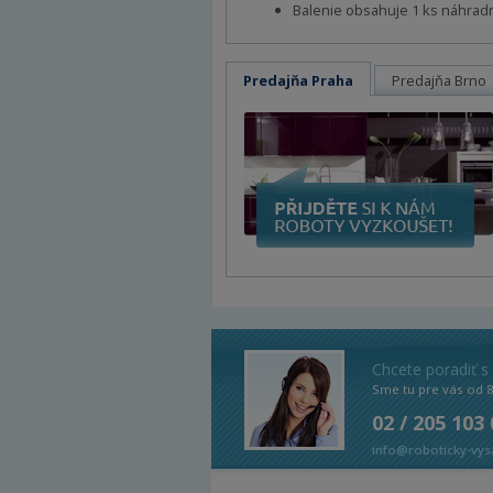
Balenie obsahuje 1 ks náhradn
Predajňa Praha
Predajňa Brno
Chcete poradiť s
Sme tu pre vás od 
02 / 205 103
info@roboticky-vys