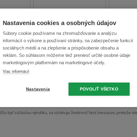
Nastavenia cookies a osobných údajov
11,30 €
1,80 €
Súbory cookie používame na zhromažďovanie a analýzu
5 ks
Skladom > 5 ks
Sk
informácií o výkone a používaní stránky, na zabezpečenie funkcií
ondelok
Odošleme v pondelok
Odošl
sociálnych médií a na zlepšenie a prispôsobenie obsahu a
reklám. So súhlasom môžeme tiež preniesť určité osobné údaje
marketingovým platformám na marketingové účely.
Príslušenstvo
Na stiahnutie
Diskusia
Recenzie (8)
Viac informácií
0:
Nastavenia
POVOLIŤ VŠETKO
ače Sencor SVC 8000 S a B s nižšou kapacitou. Typ batérie je Ni-MH batéria
ôžu byť súčasťou výrobku, sa vzťahuje životnosť šesť mesiacov, pretože ide