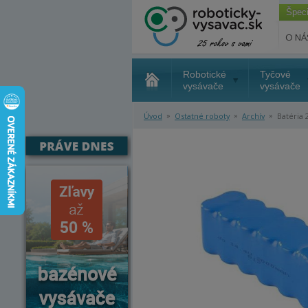
Špec
O NÁ
Robotické
Tyčové
vysávače
vysávače
»
»
»
Úvod
Ostatné roboty
Archív
Batéria