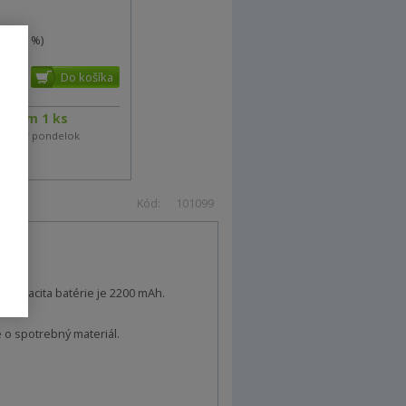
(80 %)
ladom 1 ks
eme v pondelok
Kód:
101099
. Kapacita batérie je 2200 mAh.
 o spotrebný materiál.