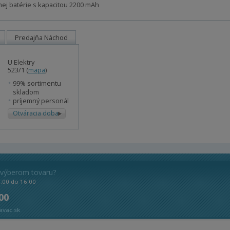
ej batérie s kapacitou 2200 mAh
Predajňa Náchod
U Elektry
523/1 (
mapa
)
99% sortimentu
skladom
príjemný personál
Otváracia doba
 výberom tovaru?
8:00 do 16:00
 00
avac.sk