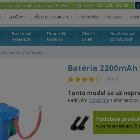
02 / 205 103 00
ialista na robotické vysávače Po-Pia - 8:00-16:00
S
SLUŽBY
VŠETKO O NÁKUPE
PORADŇA
PREDAJNE
KON
Bazénové
Robotické
Čističe
Bezdotyková
vysávače
kosačky
okien
domácnosť
 2200mAh SVC SENCOR 8000
Batéria 2200mAh
8 recenzií
Tento model sa už nepr
Rádi Vám
poradíme
s alternatívou
Podobné produk
Vyberte si nástupcu či 