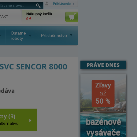
Prihlásenie
Nákupný košík
TAKT
0 €
Ostatné
Príslušenstvo
roboty
 SVC SENCOR 8000
edáva
ty (3)
alternatívu