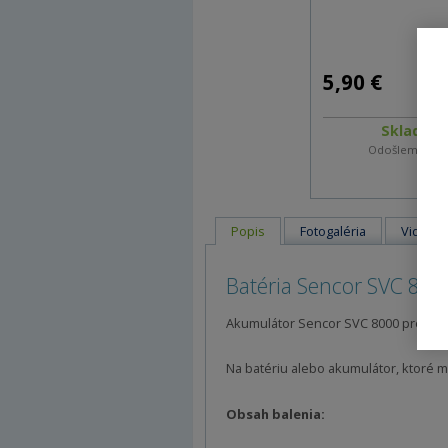
5,90 €
Skladom 
Odošleme v p
Popis
Fotogaléria
Videá
Batéria Sencor SVC 800
Akumulátor Sencor SVC 8000 pre vysáv
Na batériu alebo akumulátor, ktoré m
Obsah balenia: