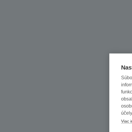
Nas
Súbo
infor
funkc
obsah
osob
účely
Viac i