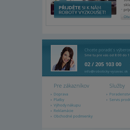
skl
prí
Otv
Chcete poradiť s výber
Sme tu pre vás od 8:00 do 1
02 / 205 103 00
info@roboticky-vysavac.sk
Pre zákazníkov
Služby
Doprava
Poradenstv
Platby
Servis prod
Výhody nákupu
Reklamácie
Obchodné podmienky