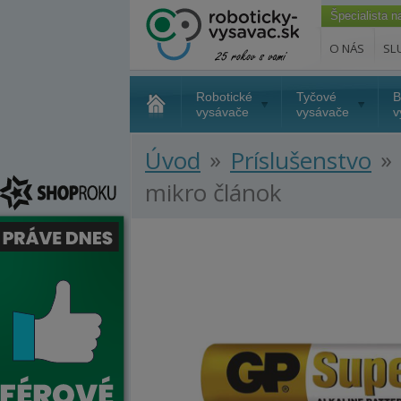
Špecialista 
O NÁS
SL
Robotické
Tyčové
B
vysávače
vysávače
v
»
»
Úvod
Príslušenstvo
mikro článok