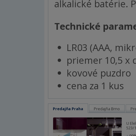
alkalické batérie. 
Technické parame
LR03 (AAA, mikro
priemer 10,5 x 
kovové
puzdro
cena za 1 kus
Predajňa Praha
Predajňa Brno
Pr
U Ele
523/1
99%