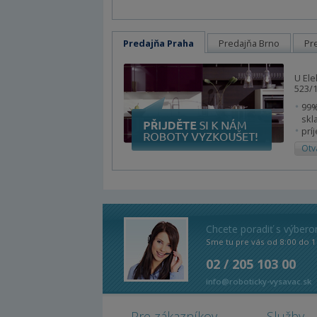
Predajňa Praha
Predajňa Brno
Pr
U Ele
523/1
99%
skl
prí
Otv
Chcete poradiť s výber
Sme tu pre vás od 8:00 do 1
02 / 205 103 00
info@roboticky-vysavac.sk
Pre zákazníkov
Služby