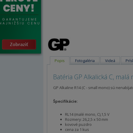
Popis
Fotogaléria
Videá
Prís
Batéria GP Alkalická C, mal
GP Alkaline R14 (C - small mono) sú nenabíjate
Špecifikácie:
RL14 (malé mono, C),1,5 V
Rozmery: 26,2,5 x 50 mm
kovové
puzdro
cena za 1 kus