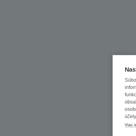
Nas
Súbo
infor
funkc
obsah
osob
účely
Viac i