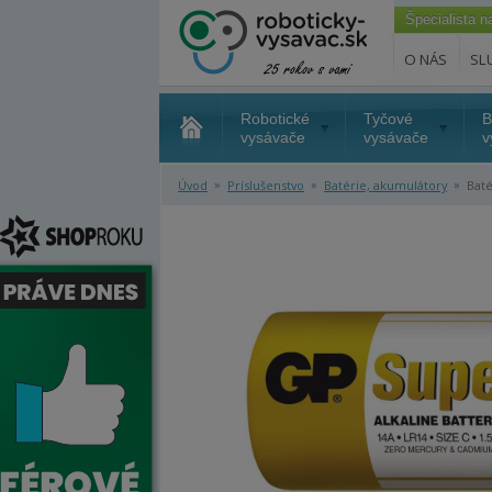
Špecialista 
O NÁS
SL
Robotické
Tyčové
B
vysávače
vysávače
v
»
»
»
Úvod
Príslušenstvo
Batérie, akumulátory
Baté