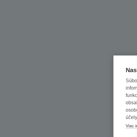
Nas
Súbo
infor
funkc
obsah
osob
účely
Viac i