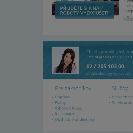
99%
skl
prí
Otv
Chcete poradiť s výber
Sme tu pre vás od 8:00 do 1
02 / 205 103 00
info@roboticky-vysavac.sk
Pre zákazníkov
Služby
Doprava
Poradenstv
Platby
Servis prod
Výhody nákupu
Reklamácie
Obchodné podmienky