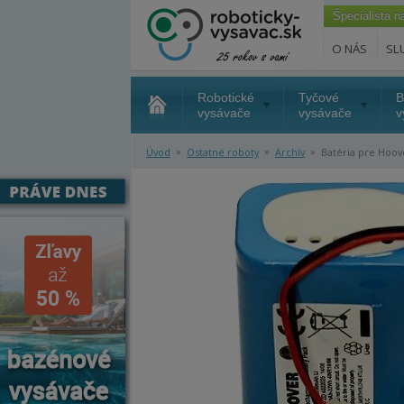
Špecialista 
O NÁS
SL
Robotické
Tyčové
B
vysávače
vysávače
v
»
»
»
Úvod
Ostatné roboty
Archív
Batéria pre Hoov