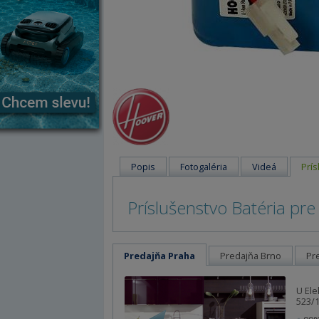
Popis
Fotogaléria
Videá
Prís
Príslušenstvo Batéria pr
Predajňa Praha
Predajňa Brno
Pr
U Ele
523/1