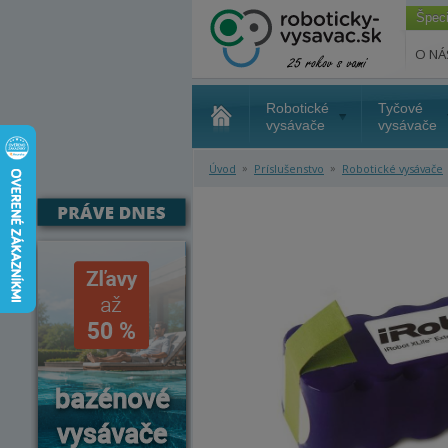
Špec
O NÁ
Robotické
Tyčové
vysávače
vysávače
»
»
Úvod
Príslušenstvo
Robotické vysávače