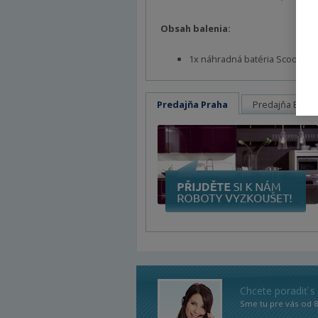
Obsah balenia:
1x náhradná batéria Scooba - 
Predajňa Praha
Predajňa Brno
Chcete poradiť s
Sme tu pre vás od 