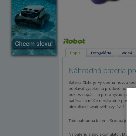
Popis
Fotogaléria
Videá
Náhradná batéria pr
Batéria XLife je vyrobená novou tec
odolávať vysokému prúdovému zaťaže
pokles napätia, a preto vyžaduje, ab
batéria sa môže nenávratne poškodiť.
niekoľkokilowattového vysávača.
Táto náhradná batéria Scooba je urč
Na batériu alebo akumulátor, ktorý m