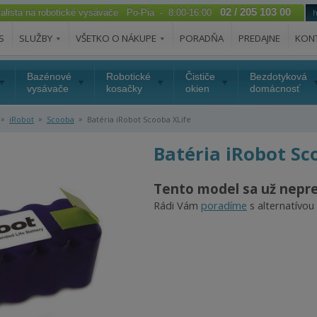
02 / 205 103 00
ialista na robotické vysávače Po-Pia - 8:00-16:00
S
SLUŽBY
VŠETKO O NÁKUPE
PORADŇA
PREDAJNE
KON
Bazénové
Robotické
Čističe
Bezdotyková
vysávače
kosačky
okien
domácnosť
»
»
»
iRobot
Scooba
Batéria iRobot Scooba XLife
Batéria iRobot Sc
Tento model sa už nepr
Rádi Vám
poradíme
s alternatívou