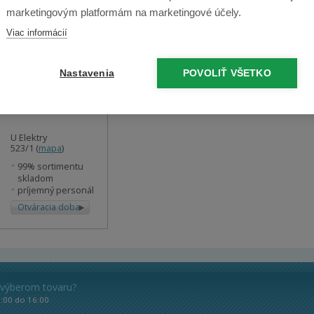
marketingovým platformám na marketingové účely.
Viac informácií
XLife
Nastavenia
POVOLIŤ VŠETKO
Predajňa Náchod
U Elektry
523/1 (
mapa
)
99% sortimentu
skladom
príjemný personál
Otváracia doba
 výberom tovaru?
8:00 do 16:00