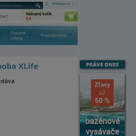
Prihlásenie
Nákupný košík
TAKT
0 €
Ostatné
Príslušenstvo
roboty
ooba XLife
edáva