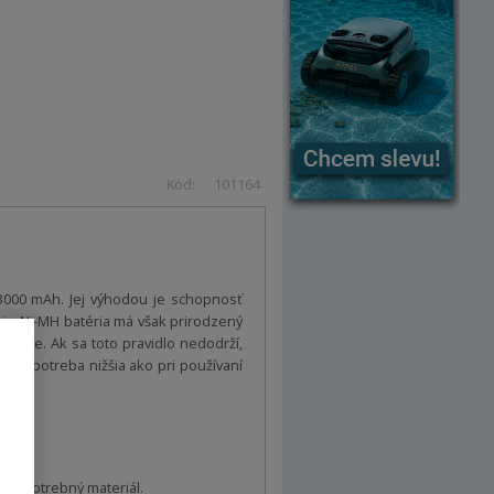
Kód:
101164
e 3000 mAh. Jej výhodou je schopnosť
a. Ni-MH batéria má však prirodzený
siete. Ak sa toto pravidlo nedodrží,
ová spotreba nižšia ako pri používaní
 o spotrebný materiál.