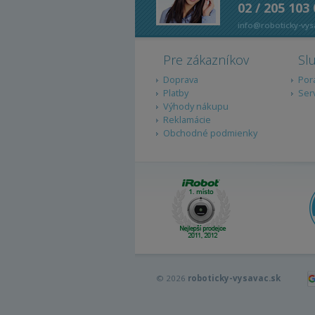
02 / 205 103
info@roboticky-vys
Pre zákazníkov
Sl
Doprava
Por
Platby
Ser
Výhody nákupu
Reklamácie
Obchodné podmienky
© 2026
roboticky-vysavac.sk