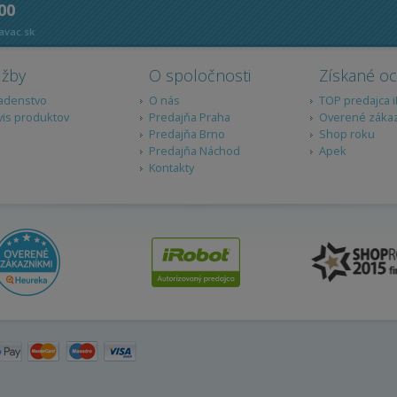
 00
avac.sk
užby
O spoločnosti
Získané o
adenstvo
O nás
TOP predajca 
vis produktov
Predajňa Praha
Overené záka
Predajňa Brno
Shop roku
Predajňa Náchod
Apek
Kontakty