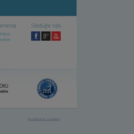
cenenia
Sledujte nás
iRobot
zníkmi
Používanie cookies