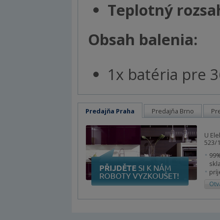
Teplotný rozsah
Obsah balenia:
1x batéria pre 
Predajňa Praha
Predajňa Brno
Pr
U Ele
523/1
99%
skl
prí
Otv