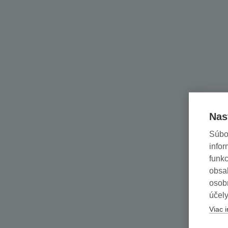
Nas
Súbo
infor
funkc
obsah
osob
účely
Viac i