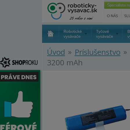
Špecialista 
O NÁS
SL
Robotické
Tyčové
B
vysávače
vysávače
v
»
»
Úvod
Príslušenstvo
3200 mAh