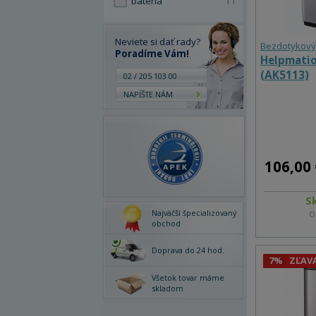
batéria
11
Neviete si dať rady?
Bezdotykový
Poradíme Vám!
Helpmatio
(AK5113)
02 / 205 103 00
NAPÍŠTE NÁM
106,00 
S
Najväčší špecializovaný
O
obchod
Doprava do 24 hod.
7%
ZĽAV
Všetok tovar máme
skladom