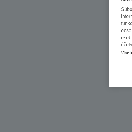
Súbo
infor
funkc
obsah
osob
účely
Viac i