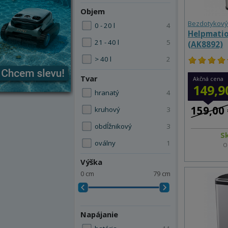
Objem
Bezdotykový
0 - 20 l
4
Helpmati
21 - 40 l
5
(AK8892)
> 40 l
2
Tvar
Akčná cena
149,9
hranatý
4
159,00 
kruhový
3
obdĺžnikový
3
S
oválny
1
O
Výška
0 cm
79 cm
Napájanie