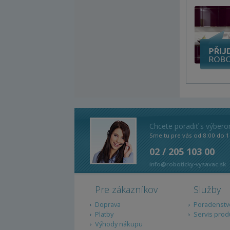
Chcete poradiť s výber
Sme tu pre vás od 8:00 do 1
02 / 205 103 00
info@roboticky-vysavac.sk
Pre zákazníkov
Služby
Doprava
Poradenstv
Platby
Servis prod
Výhody nákupu