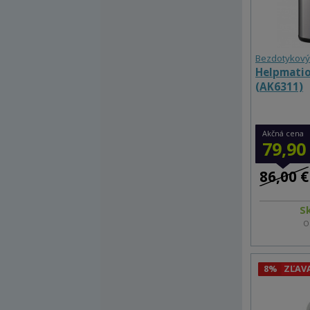
Bezdotykový
Helpmatio
(AK6311)
Akčná cena
79,90
86,00 €
S
O
8%
ZĽAV