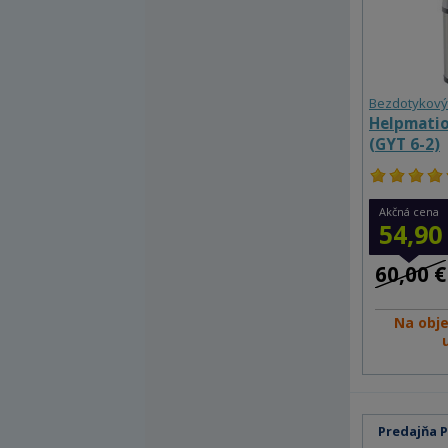
Bezdotykový
Helpmatio
(GYT 6-2)
Akčná cena
54,90
60,00 €
Na obj
Predajňa 