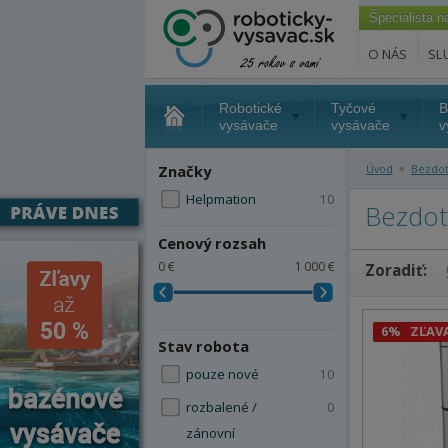
Špecialista 
O NÁS
SL
Robotické
Tyčové
B
vysávače
vysávače
v
»
Značky
Úvod
Bezdo
Helpmation
10
Bezdot
Cenový rozsah
0 €
1 000 €
Zoradiť:
6%
ZĽAV
Stav robota
pouze nové
10
rozbalené /
0
zánovní