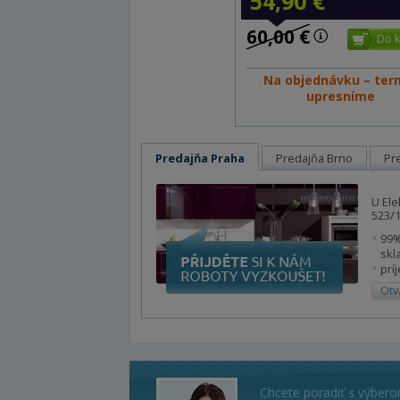
54,90 €
60,00 €
Na objednávku – ter
upresníme
Predajňa Praha
Predajňa Brno
Pr
U Ele
523/1
99%
skl
prí
Otv
Chcete poradiť s výber