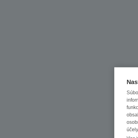
Nas
Súbo
infor
funkc
obsah
osob
účely
Viac i