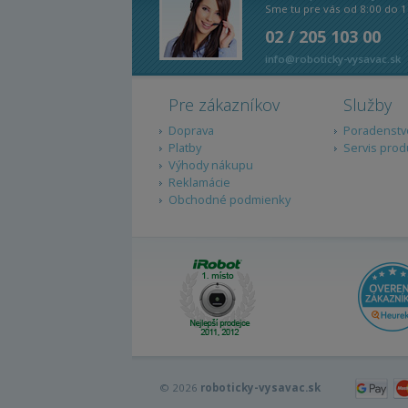
Sme tu pre vás od 8:00 do 1
02 / 205 103 00
info@roboticky-vysavac.sk
Pre zákazníkov
Služby
Doprava
Poradenstv
Platby
Servis prod
Výhody nákupu
Reklamácie
Obchodné podmienky
© 2026
roboticky-vysavac.sk