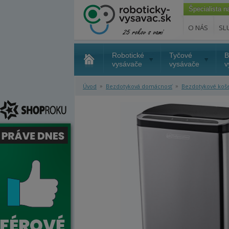
Špecialista 
O NÁS
SL
Robotické
Tyčové
B
vysávače
vysávače
v
»
»
Úvod
Bezdotyková domácnosť
Bezdotykové koš