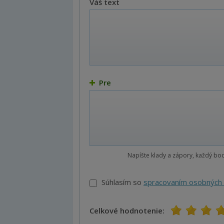
Váš text
Pre
Napíšte klady a zápory, každý bo
Súhlasím so
spracovaním osobných 
Celkové hodnotenie:
1
2
3
4
5