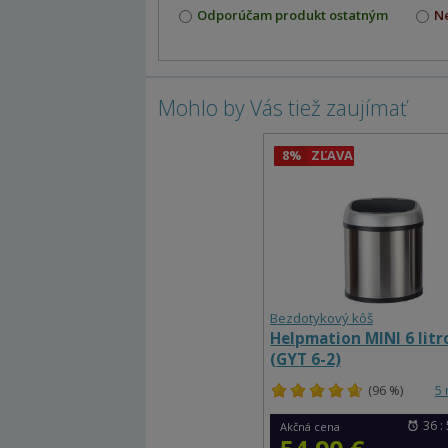
Odporúčam produkt ostatným
N
Mohlo by Vás tiež zaujímať
8%
ZĽAVA
Bezdotykový kôš
Helpmation MINI 6 litr
(GYT 6-2)
(96 %)
5 
36 : 
Akčná cena