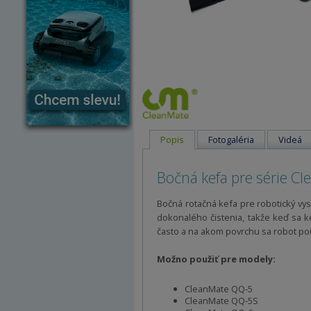
Popis
Fotogaléria
Videá
Bočná kefa pre série C
Bočná rotačná kefa pre robotický vy
dokonalého čistenia, takže keď sa k
často a na akom povrchu sa robot pou
Možno použiť pre modely:
CleanMate QQ-5
CleanMate QQ-5S