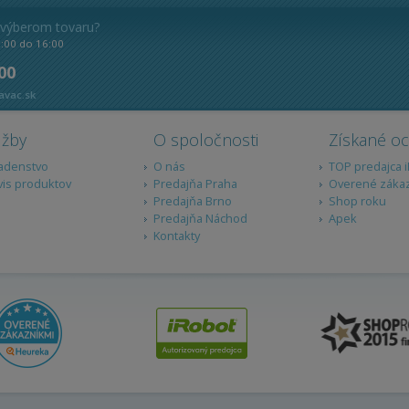
 výberom tovaru?
8:00 do 16:00
 00
avac.sk
užby
O spoločnosti
Získané o
adenstvo
O nás
TOP predajca 
vis produktov
Predajňa Praha
Overené záka
Predajňa Brno
Shop roku
Predajňa Náchod
Apek
Kontakty