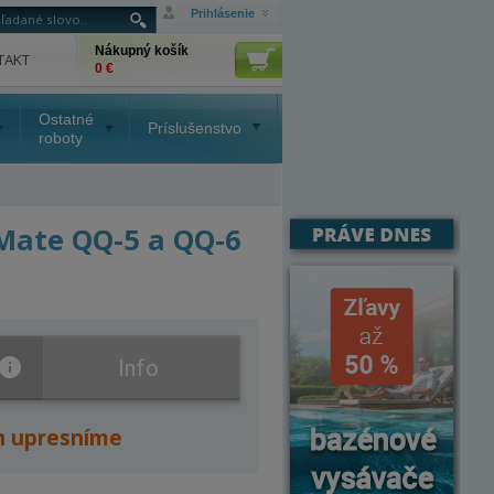
Prihlásenie
Nákupný košík
TAKT
0 €
Ostatné
Príslušenstvo
roboty
Mate QQ-5 a QQ-6
Info
n upresníme