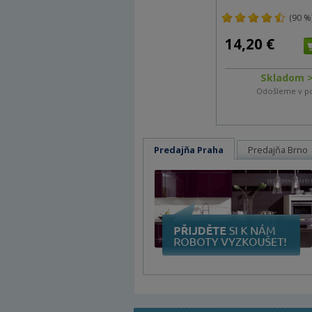
(90 %
14,20 €
Skladom >
Odošleme v p
Predajňa Praha
Predajňa Brno