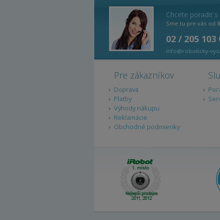
Chcete poradiť s
Sme tu pre vás od 
02 / 205 103
info@roboticky-vys
Pre zákazníkov
Sl
Doprava
Por
Platby
Ser
Výhody nákupu
Reklamácie
Obchodné podmienky