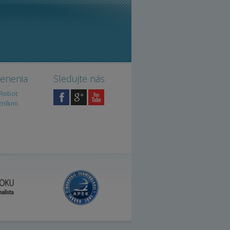
cenenia
Sledujte nás
iRobot
zníkmi