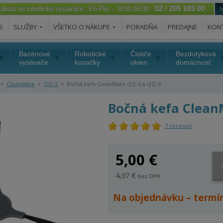
02 / 205 103 00
ialista na robotické vysávače Po-Pia - 8:00-16:00
S
SLUŽBY
VŠETKO O NÁKUPE
PORADŇA
PREDAJNE
KON
Bazénové
Robotické
Čističe
Bezdotyková
vysávače
kosačky
okien
domácnosť
»
»
»
CleanMate
QQ-5
Bočná kefa CleanMate QQ-5 a QQ-6
Bočná kefa Clean
7 recenzií
5,00 €
4,07 €
bez DPH
Na objednávku – termí