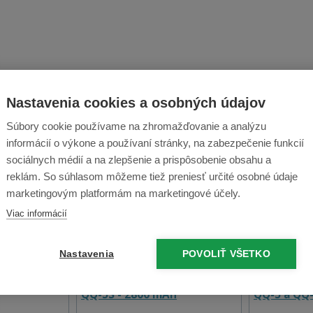
Nastavenia cookies a osobných údajov
Súbory cookie používame na zhromažďovanie a analýzu
ť
informácií o výkone a používaní stránky, na zabezpečenie funkcií
sociálnych médií a na zlepšenie a prispôsobenie obsahu a
reklám. So súhlasom môžeme tiež preniesť určité osobné údaje
marketingovým platformám na marketingové účely.
Viac informácií
Nastavenia
POVOLIŤ VŠETKO
anMate QQ-5
Batéria CleanMate QQ-5 a
Prachový f
QQ-5S - 2800 mAh
QQ-5 a QQ-