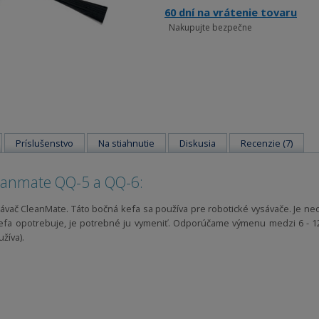
60 dní na vrátenie tovaru
Nakupujte bezpečne
Príslušenstvo
Na stiahnutie
Diskusia
Recenzie (7)
leanmate QQ-5 a QQ-6:
sávač CleanMate. Táto bočná kefa sa používa pre robotické vysávače. Je 
efa opotrebuje, je potrebné ju vymeniť. Odporúčame výmenu medzi 6 - 12 
žíva).