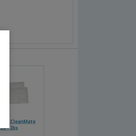
ilter CleanMate
5S - 2ks