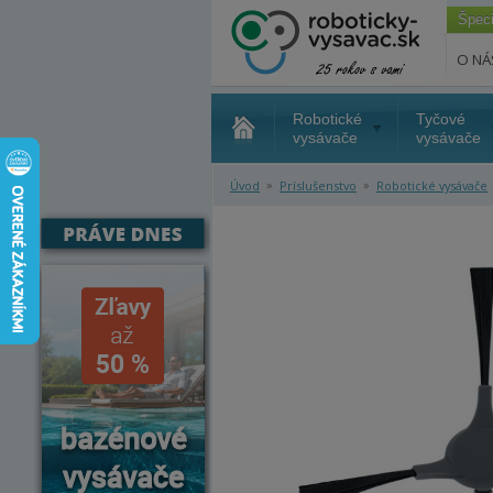
Špec
O NÁ
Robotické
Tyčové
vysávače
vysávače
»
»
Úvod
Príslušenstvo
Robotické vysávače