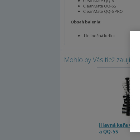
CleanMate QQ-6
CleanMate QQ-6S
CleanMate QQ-6 PRO
Obsah balenia:
1 ks bočná kefka
Mohlo by Vás tiež zaujíma
Hlavná kefa Cle
a QQ-5S