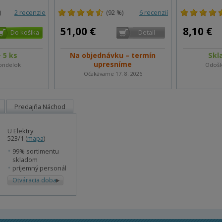
)
2 recenzie
(92 %)
6 recenzií
51,00 €
8,10 €
 5 ks
Na objednávku – termín
Skl
upresníme
ondelok
Odošl
Očakávame 17. 8. 2026
Predajňa Náchod
U Elektry
523/1 (
mapa
)
99% sortimentu
skladom
príjemný personál
Otváracia doba