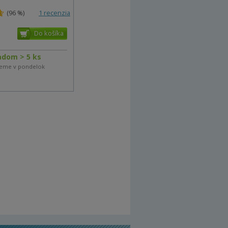
(96 %)
1 recenzia
adom > 5 ks
eme v pondelok