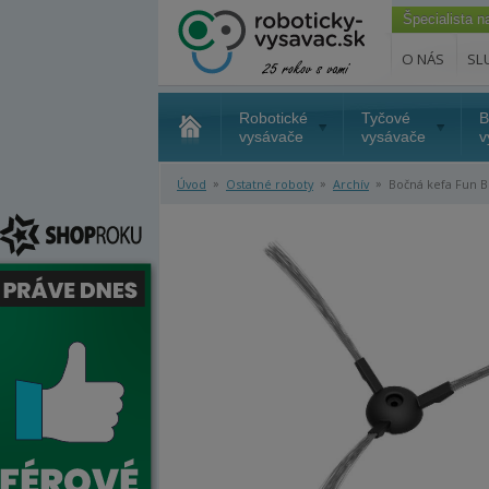
Špecialista 
O NÁS
SL
Robotické
Tyčové
B
vysávače
vysávače
v
»
»
»
Úvod
Ostatné roboty
Archív
Bočná kefa Fun B