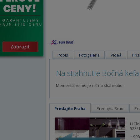
Popis
Fotogaléria
Videá
Prís
Na stiahnutie Bočná kef
Momentálne nie je nič na stiahnutie.
Predajňa Praha
Predajňa Brno
Pr
U Ele
523/1
99%