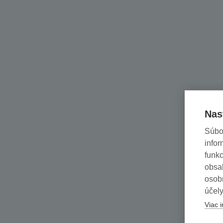
Nas
Súbo
infor
funkc
obsah
osob
účely
Viac i