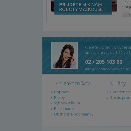
skl
prí
Otv
Chcete poradiť s výber
Sme tu pre vás od 8:00 do 1
02 / 205 103 00
info@roboticky-vysavac.sk
Pre zákazníkov
Služby
Doprava
Poradenstv
Platby
Servis prod
Výhody nákupu
Reklamácie
Obchodné podmienky