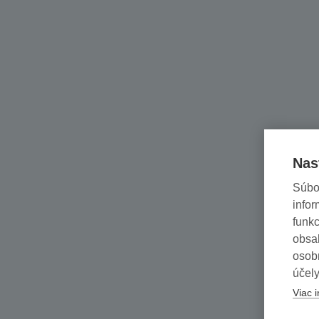
Nas
Súbo
infor
funkc
obsah
osob
účely
Viac i