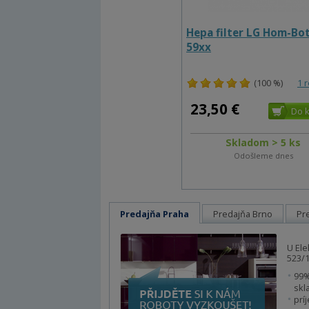
Hepa filter LG Hom-Bo
59xx
(100 %)
1 
23,50 €
Skladom > 5 ks
Odošleme dnes
Predajňa Praha
Predajňa Brno
Pr
U Ele
523/1
99%
skl
prí