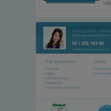
Otv
Chcete poradiť s výber
Sme tu pre vás od 8:00 do 1
02 / 205 103 00
info@roboticky-vysavac.sk
Pre zákazníkov
Služby
Doprava
Poradenstv
Platby
Servis prod
Výhody nákupu
Reklamácie
Obchodné podmienky