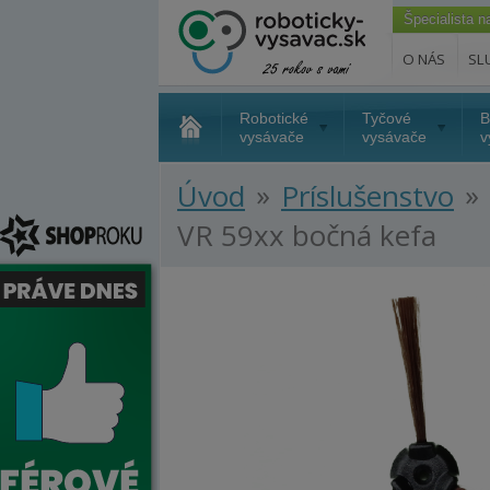
Špecialista 
O NÁS
SL
Robotické
Tyčové
B
vysávače
vysávače
v
»
»
Úvod
Príslušenstvo
VR 59xx bočná kefa