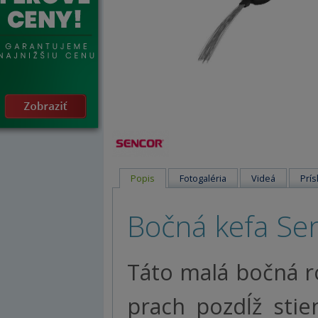
Popis
Fotogaléria
Videá
Prís
Bočná kefa Se
Táto malá bočná r
prach pozdĺž sti