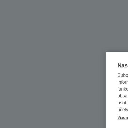
Nas
Súbo
infor
funkc
obsah
osob
účely
Viac i