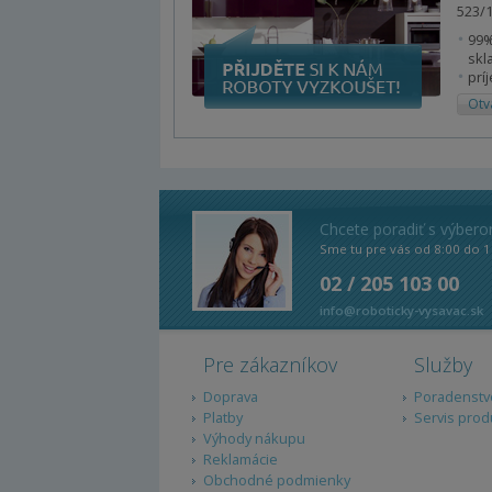
523/1
99%
skl
prí
Otv
Chcete poradiť s výber
Sme tu pre vás od 8:00 do 1
02 / 205 103 00
info@roboticky-vysavac.sk
Pre zákazníkov
Služby
Doprava
Poradenstv
Platby
Servis prod
Výhody nákupu
Reklamácie
Obchodné podmienky