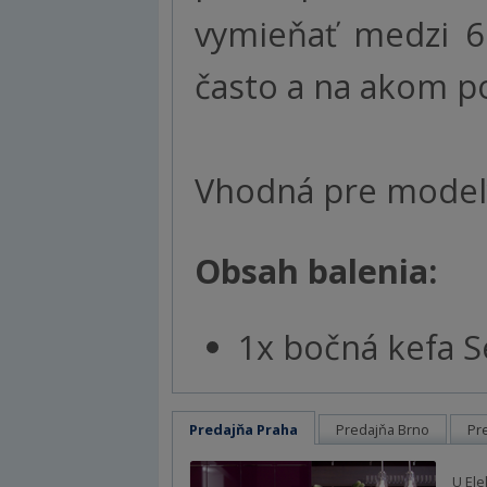
vymieňať medzi 6 
často a na akom po
Vhodná pre modely
Obsah balenia:
1x bočná kefa S
Predajňa Praha
Predajňa Brno
Pr
U Ele