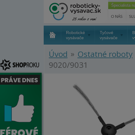
Špecialista 
O NÁS
SL
Robotické
Tyčové
B
vysávače
vysávače
v
»
Úvod
Ostatné roboty
9020/9031