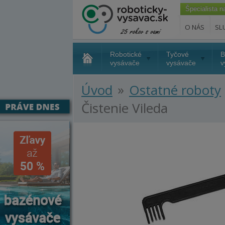
Špecialista 
O NÁS
SL
Robotické
Tyčové
B
vysávače
vysávače
v
»
Úvod
Ostatné roboty
Čistenie Vileda