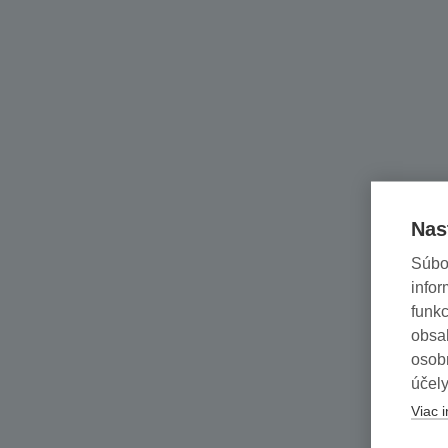
Nas
Súbo
infor
funkc
obsah
osob
účely
Viac i