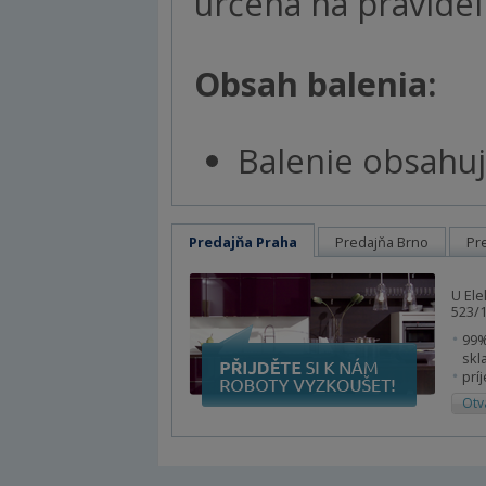
určená na pravidel
Obsah balenia:
Balenie obsahuje
Predajňa Praha
Predajňa Brno
Pr
U Ele
523/1
99%
skl
prí
Otv