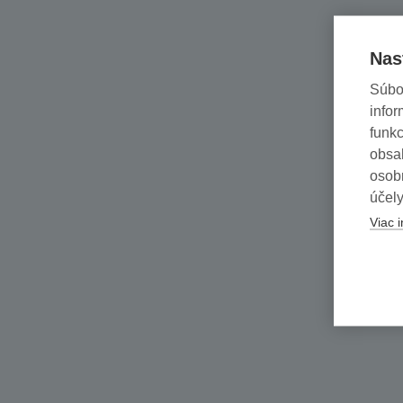
Nas
Súbo
infor
funkc
obsah
osob
účely
Viac i