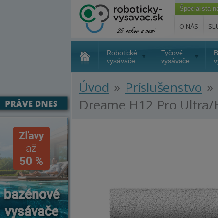
Špecialista 
O NÁS
SL
Robotické
Tyčové
B
vysávače
vysávače
v
»
»
Úvod
Príslušenstvo
Dreame H12 Pro Ultra/