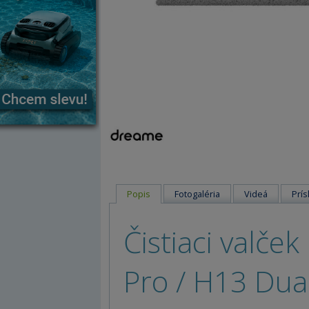
Popis
Fotogaléria
Videá
Prís
Čistiaci valče
Pro / H13 Dua