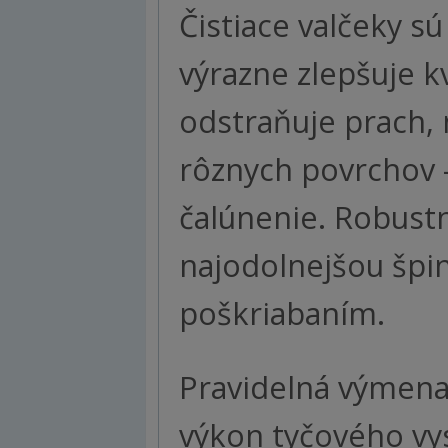
Čistiace valčeky s
výrazne zlepšuje kv
odstraňuje prach, 
rôznych povrchov 
čalúnenie. Robustn
najodolnejšou špi
poškriabaním.
Pravidelná výmena
výkon tyčového vy