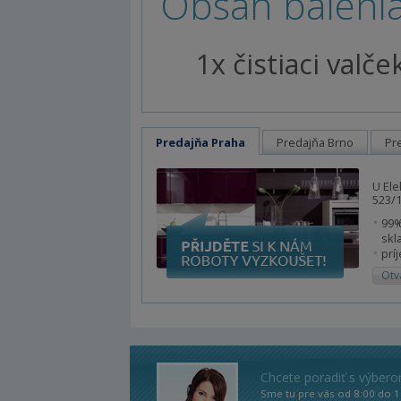
Obsah balenia
1x čistiaci val
Predajňa Praha
Predajňa Brno
Pr
U Ele
523/1
99%
skl
prí
Otv
Chcete poradiť s výber
Sme tu pre vás od 8:00 do 1