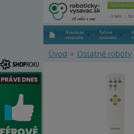
Špecialista 
O NÁS
SL
Robotické
Tyčové
B
vysávače
vysávače
v
»
Úvod
Ostatné roboty