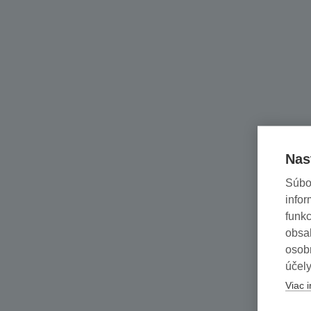
Nas
Súbo
infor
funkc
obsah
osob
účely
Viac i