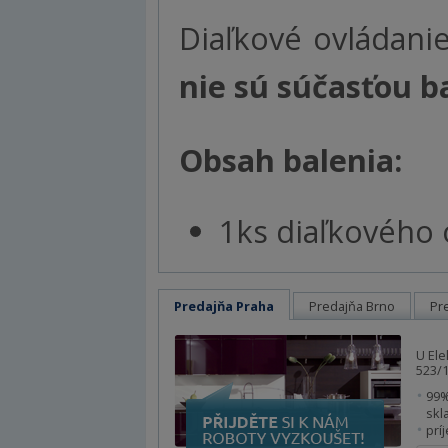
Diaľkové ovládani
nie sú súčasťou b
Obsah balenia:
1ks diaľkového 
Predajňa Praha
Predajňa Brno
Pr
U Ele
523/1
99%
skl
prí