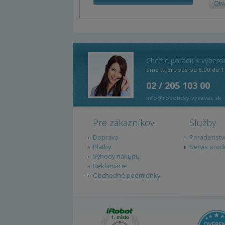
Otv
Chcete poradiť s výber
Sme tu pre vás od 8:00 do 1
02 / 205 103 00
info@roboticky-vysavac.sk
Pre zákazníkov
Služby
Doprava
Poradenstv
Platby
Servis prod
Výhody nákupu
Reklamácie
Obchodné podmienky