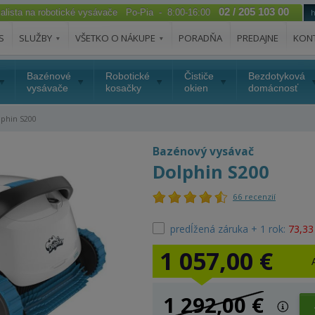
02 / 205 103 00
ialista na robotické vysávače Po-Pia - 8:00-16:00
S
SLUŽBY
VŠETKO O NÁKUPE
PORADŇA
PREDAJNE
KON
Bazénové
Robotické
Čističe
Bezdotyková
vysávače
kosačky
okien
domácnosť
phin S200
Bazénový vysávač
Dolphin S200
66 recenzií
predĺžená záruka + 1 rok:
73,33
1 057,00 €
1 292,00 €