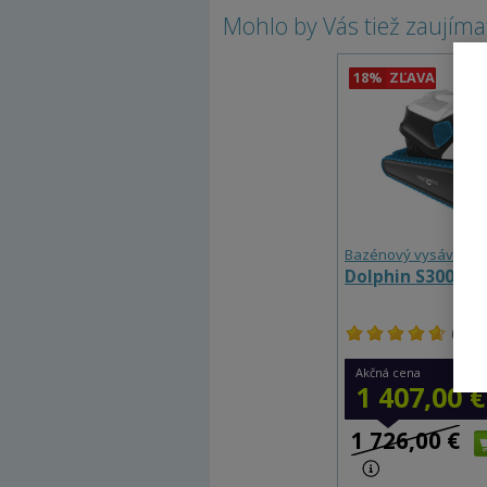
Mohlo by Vás tiež zaujíma
18%
ZĽAVA
Bazénový vysávač
Dolphin S300
(96 %
Akčná cena
1 407,00 €
1 726,00 €