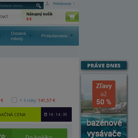
Prihlásenie
Nákupný košík
TAKT
0 €
Ostatné
Príslušenstvo
roboty
 €
+ 3 roky:
141,57 €
AKČNÁ CENA
16 : 14 : 35
Do košíka