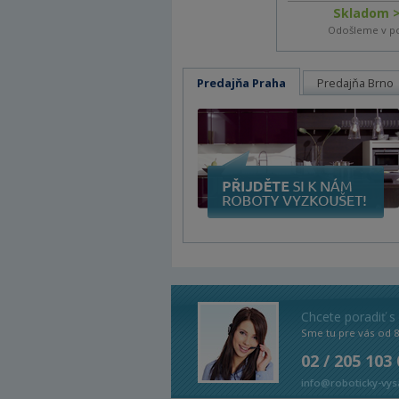
Skladom >
Odošleme v p
Predajňa Praha
Predajňa Brno
Chcete poradiť s
Sme tu pre vás od 
02 / 205 103
info@roboticky-vys