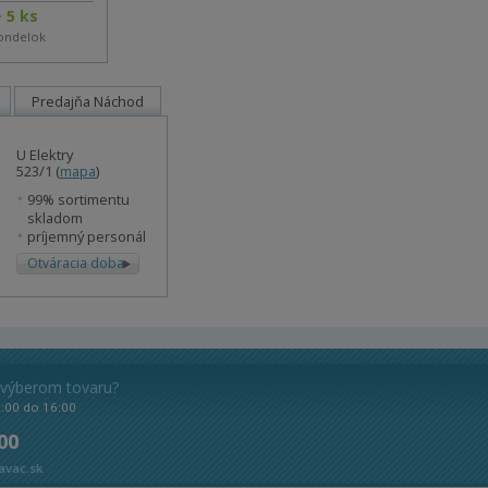
 5 ks
ondelok
Predajňa Náchod
U Elektry
523/1 (
mapa
)
99% sortimentu
skladom
príjemný personál
Otváracia doba
 výberom tovaru?
8:00 do 16:00
 00
avac.sk