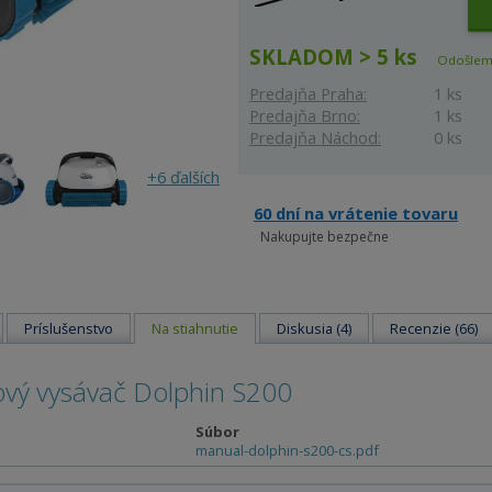
SKLADOM > 5 ks
Odošlem
Predajňa Praha:
1 ks
Predajňa Brno:
1 ks
Predajňa Náchod:
0 ks
+6 ďalších
60 dní na vrátenie tovaru
Nakupujte bezpečne
Príslušenstvo
Na stiahnutie
Diskusia (4)
Recenzie (66)
ový vysávač Dolphin S200
Súbor
manual-dolphin-s200-cs.pdf