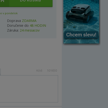
e v pondelok
Doprava
ZDARMA
Doručenie do
48 HODIN
Záruka:
24 mesiacov
Kód:
101650