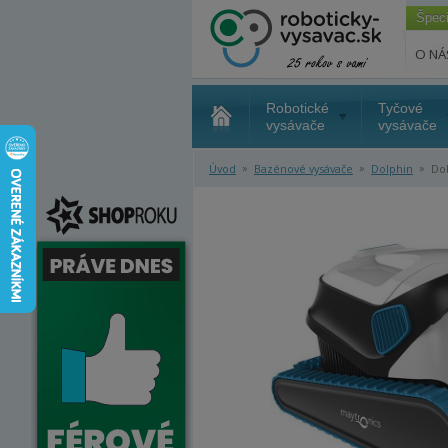
Špec
O NÁ
Robotické
Tyčové
vysávače
vysávače
»
»
»
Úvod
Bazénové vysávače
Dolphin
Dol