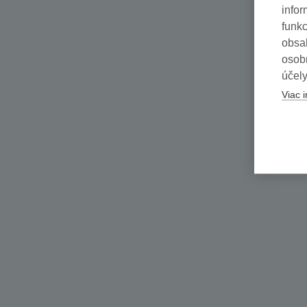
infor
funkc
obsah
osob
účely
Viac i