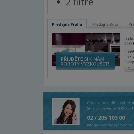
2 filtre
Predajňa Praha
Predajňa Brno
Pr
U Ele
523/1
99%
skl
prí
Otv
Chcete poradiť s výber
Sme tu pre vás od 8:00 do 1
02 / 205 103 00
info@roboticky-vysavac.sk