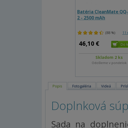
Batéria CleanMate QQ
2 - 2500 mAh
(88 %)
11 
46,10 €
Skladom 2 ks
Odošleme v pondelok
Popis
Fotogaléria
Videá
Prís
Doplnková súp
Sada na doplneni