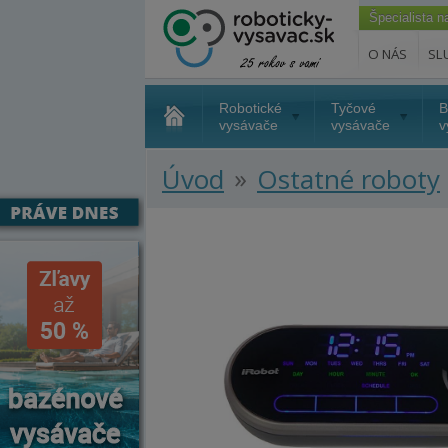
Špecialista 
O NÁS
SL
Robotické
Tyčové
B
vysávače
vysávače
v
»
Úvod
Ostatné roboty