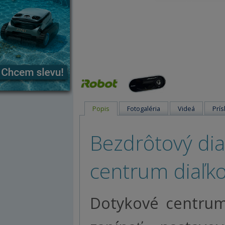
Popis
Fotogaléria
Videá
Prís
Bezdrôtový di
centrum diaľk
Dotykové centrum