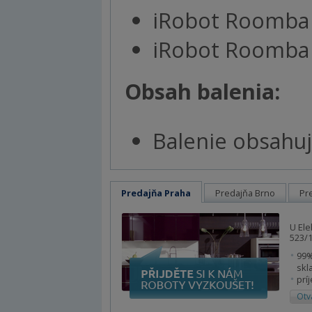
iRobot Roomba
iRobot Roomba
Obsah balenia:
Balenie obsahuj
Predajňa Praha
Predajňa Brno
Pr
U Ele
523/1
99%
skl
prí
Otv