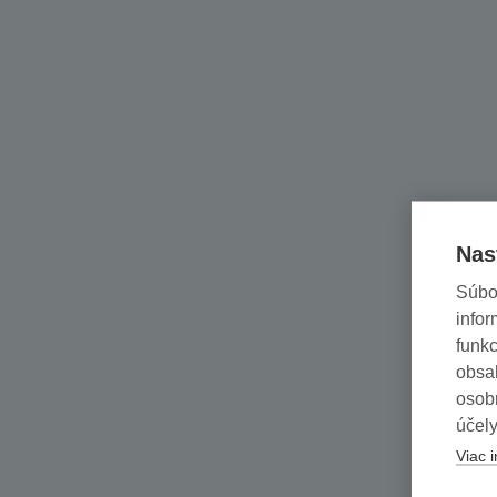
Nas
Súbo
infor
funkc
obsah
osob
účely
Viac i