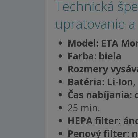
Technická špec
upratovanie a 
Model: ETA Mo
Farba: biela
Rozmery vysáva
Batéria: Li-Ion
,
Čas nabíjania: 
25 min.
HEPA filter: án
Penový filter: n