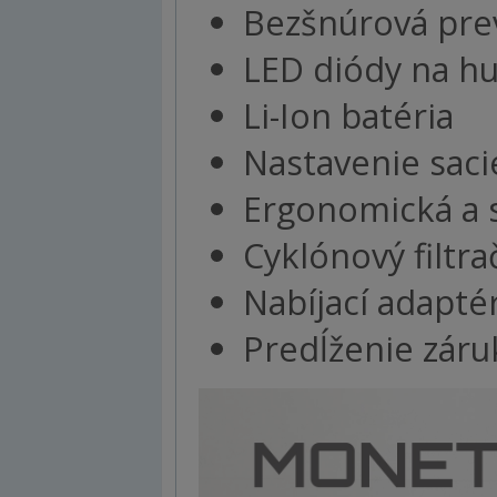
Bezšnúrová pre
LED diódy na hu
Li-Ion batéria
Nastavenie sac
Ergonomická a 
Cyklónový filtr
Nabíjací adapté
Predĺženie záru