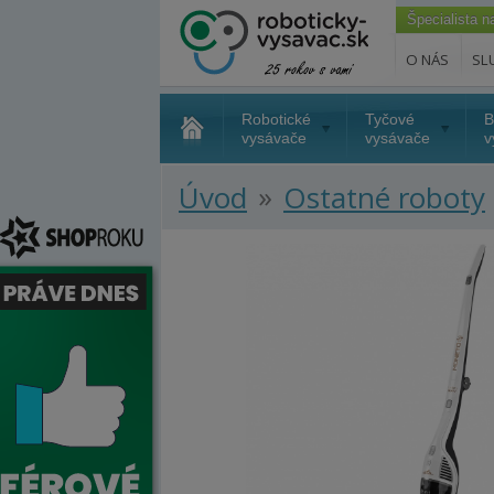
Špecialista 
O NÁS
SL
Robotické
Tyčové
B
vysávače
vysávače
v
»
Úvod
Ostatné roboty