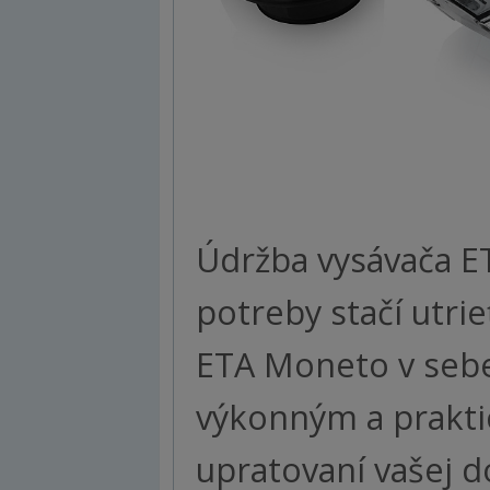
Údržba vysávača E
potreby stačí utr
ETA Moneto v sebe
výkonným a prakt
upratovaní vašej d