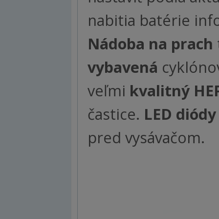
nabitia batérie inf
Nádoba na prach
vybavená
cyklóno
veľmi
kvalitný HEP
častice.
LED diódy
pred vysávačom.