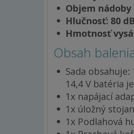
Objem nádoby 
Hlučnosť: 80 d
Hmotnosť vysáv
Obsah balenia
Sada obsahuje: 
14,4 V batéria j
1x napájací ada
1x úložný stoja
1x Podlahová hu
1x Prachová kef