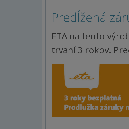
Predĺžená zár
ETA na tento výro
trvaní 3 rokov. Pr