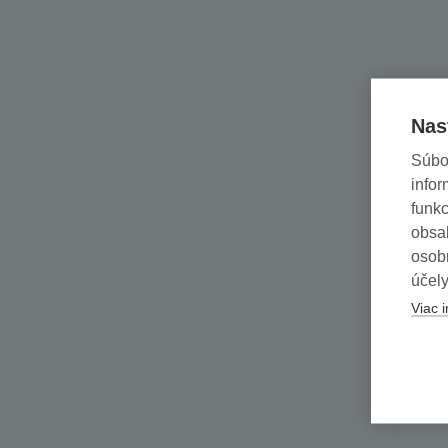
Nas
Súbo
infor
funkc
obsah
osob
účely
Viac i