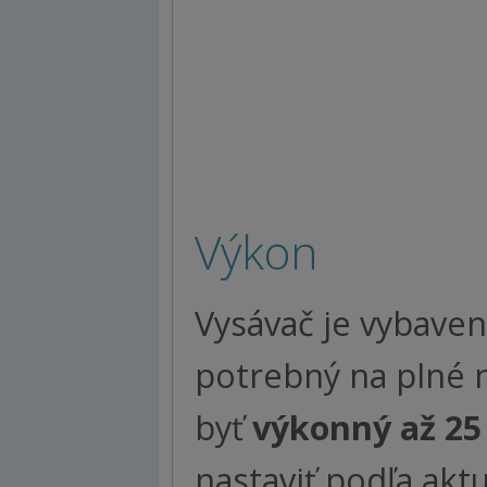
Výkon
Vysávač je vybaven
potrebný na plné 
byť
výkonný až 25
nastaviť podľa akt