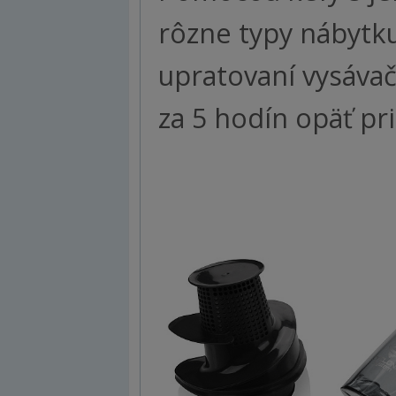
rôzne typy nábytku
upratovaní vysávač
za 5 hodín opäť p