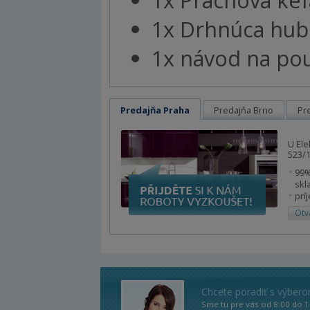
1x Drhnúca hub
1x návod na pou
Predajňa Praha
Predajňa Brno
Pr
U Ele
523/1
99%
skl
prí
Otv
Chcete poradiť s výber
Sme tu pre vás od 8:00 do 1