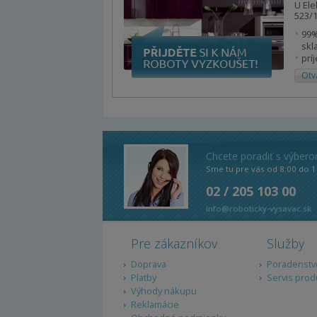
U Ele
523/1
99%
skl
prí
Otv
Chcete poradiť s výber
Sme tu pre vás od 8:00 do 1
02 / 205 103 00
info@roboticky-vysavac.sk
Pre zákazníkov
Služby
Doprava
Poradenstv
Platby
Servis prod
Výhody nákupu
Reklamácie