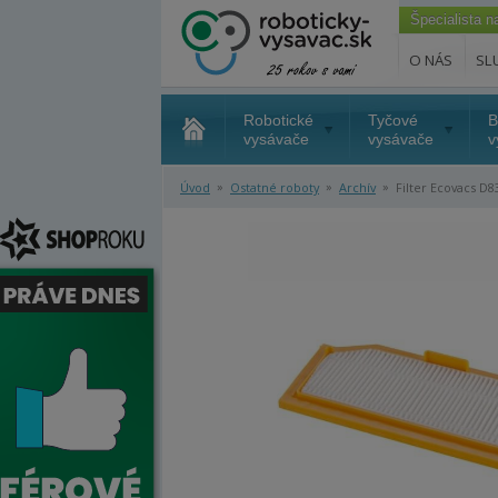
Špecialista 
O NÁS
SL
Robotické
Tyčové
B
vysávače
vysávače
v
»
»
»
Úvod
Ostatné roboty
Archív
Filter Ecovacs D8