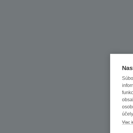
Nas
Súbo
infor
funkc
obsah
osob
účely
Viac i