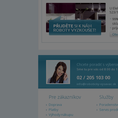
U Ele
523/1
99%
skl
prí
Otv
Chcete poradiť s výber
Sme tu pre vás od 8:00 do 1
02 / 205 103 00
info@roboticky-vysavac.sk
Pre zákazníkov
Služby
Doprava
Poradenstv
Platby
Servis prod
Výhody nákupu