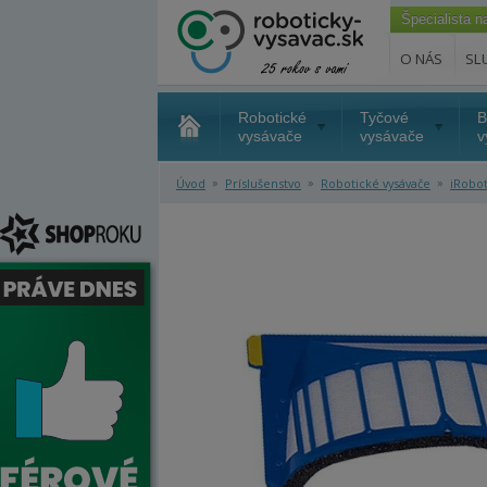
Špecialista 
O NÁS
SL
Robotické
Tyčové
B
vysávače
vysávače
v
»
»
»
Úvod
Príslušenstvo
Robotické vysávače
iRobo