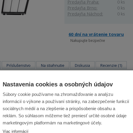
Predajňa Praha:
0 ks
Predajňa Brno:
0 ks
Predajňa Náchod:
0 ks
60 dní na vrátenie tovaru
Nakupujte bezpečne
Príslušenstvo
Na stiahnutie
Diskusia
Recenzie (1)
phin S200, S300i, M6 - 100 µm
Nastavenia cookies a osobných údajov
ové vysávače Dolphin S200, S300i a SUPREME M6 (M600) s hustotou 100 mi
Súbory cookie používame na zhromažďovanie a analýzu
u.
informácií o výkone a používaní stránky, na zabezpečenie funkcií
sociálnych médií a na zlepšenie a prispôsobenie obsahu a
reklám. So súhlasom môžeme tiež preniesť určité osobné údaje
marketingovým platformám na marketingové účely.
e pre stroj
Viac informácií