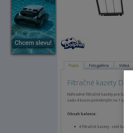
Popis
Fotogaléria
Videá
Filtračné kazety Dol
Náhradné filtračné kazety pre bazén
sadu 4 kusov potrebných na 1 výmen
Obsah balenia:
4 filtračné kazety - celé baleni