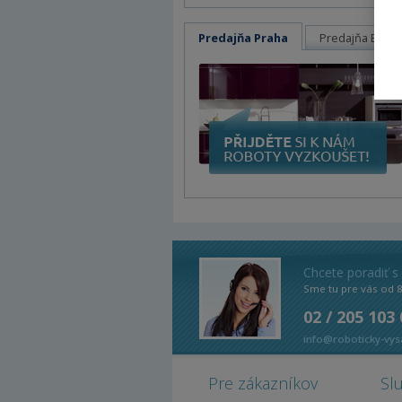
Predajňa Praha
Predajňa Brno
Chcete poradiť s
Sme tu pre vás od 
02 / 205 103
info@roboticky-vys
Pre zákazníkov
Sl