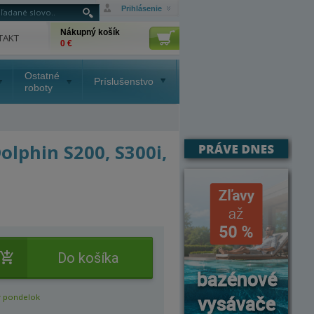
Prihlásenie
Nákupný košík
TAKT
0 €
Ostatné
Príslušenstvo
roboty
olphin S200, S300i,
Do košíka
 pondelok