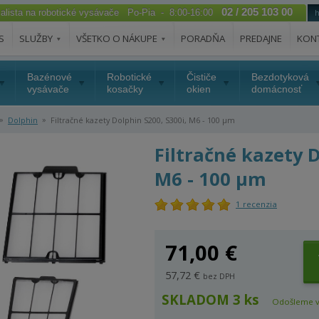
02 / 205 103 00
ialista na robotické vysávače Po-Pia - 8:00-16:00
S
SLUŽBY
VŠETKO O NÁKUPE
PORADŇA
PREDAJNE
KON
Bazénové
Robotické
Čističe
Bezdotyková
vysávače
kosačky
okien
domácnosť
»
»
Dolphin
Filtračné kazety Dolphin S200, S300i, M6 - 100 µm
Filtračné kazety D
M6 - 100 µm
1 recenzia
71,00 €
57,72 €
bez DPH
SKLADOM 3 ks
Odošleme v