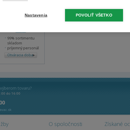
Predajňa Náchod
Nastavenia
POVOLIŤ VŠETKO
U Elektry
523/1 (
mapa
)
99% sortimentu
skladom
príjemný personál
Otváracia doba
 výberom tovaru?
8:00 do 16:00
 00
avac.sk
užby
O spoločnosti
Získané o