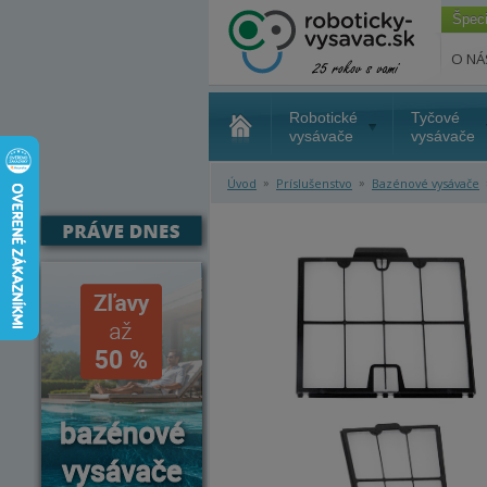
Špec
O NÁ
Robotické
Tyčové
vysávače
vysávače
»
»
Úvod
Príslušenstvo
Bazénové vysávače