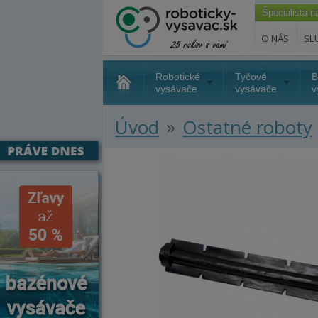
Špecialista 
O NÁS
SL
Robotické
Tyčové
B
vysávače
vysávače
v
»
Úvod
Ostatné roboty