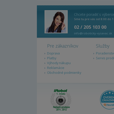
Chcete poradiť s výber
Sme tu pre vás od 8:00 do 1
02 / 205 103 00
info@roboticky-vysavac.sk
Pre zákazníkov
Služby
Doprava
Poradenstv
Platby
Servis prod
Výhody nákupu
Reklamácie
Obchodné podmienky