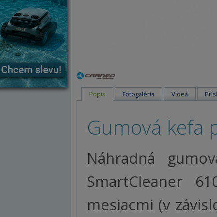
Popis
Fotogaléria
Videá
Prís
Gumová kefa 
Náhradná gumov
SmartCleaner 6
mesiacmi (v závis