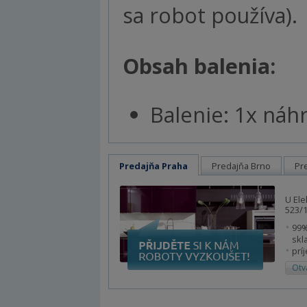
sa robot používa).
Obsah balenia:
Balenie: 1x ná
Predajňa Praha
Predajňa Brno
Pr
U Ele
523/1
99%
skl
prí
Otv