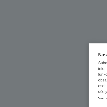
Nas
Súbo
infor
funkc
obsah
osob
účely
Viac i