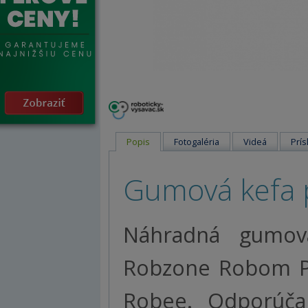
Popis
Fotogaléria
Videá
Prís
Gumová kefa 
Náhradná gumová
Robzone Robom Pl
Robee. Odporúč