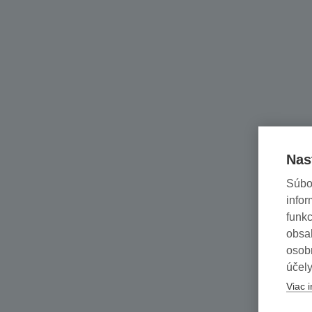
Nas
Súbo
infor
funkc
obsah
osob
účely
Viac i