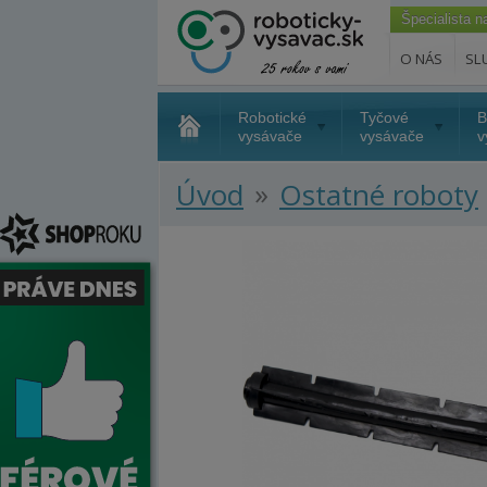
Špecialista 
O NÁS
SL
Robotické
Tyčové
B
vysávače
vysávače
v
»
Úvod
Ostatné roboty