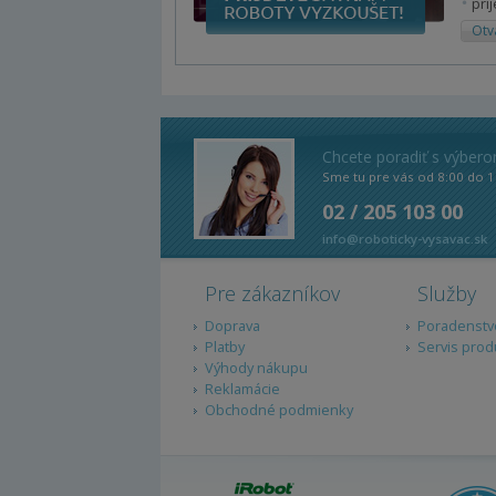
prí
Otv
Chcete poradiť s výber
Sme tu pre vás od 8:00 do 1
02 / 205 103 00
info@roboticky-vysavac.sk
Pre zákazníkov
Služby
Doprava
Poradenstv
Platby
Servis prod
Výhody nákupu
Reklamácie
Obchodné podmienky