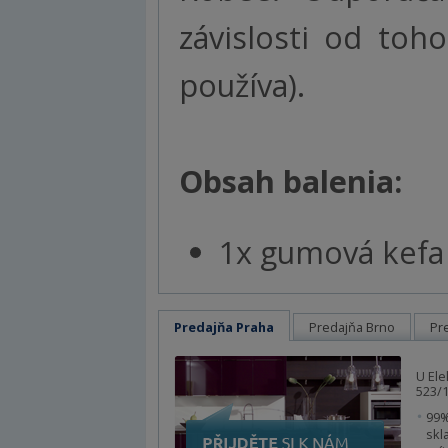
závislosti od to
používa).
Obsah balenia:
1x gumová kefa
Predajňa Praha
Predajňa Brno
Pr
U Ele
523/1
99%
skl