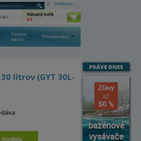
Prihlásenie
Nákupný košík
TAKT
0 €
Ostatné
Príslušenstvo
roboty
0 litrov (GYT 30L-
edáva
o modelu