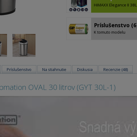
HiMAXX Elegance II 38L
Príslušenstvo (6
K tomuto modelu
Príslušenstvo
Na stiahnutie
Diskusia
Recenzie (48)
pmation OVAL 30 litrov (GYT 30L-1)