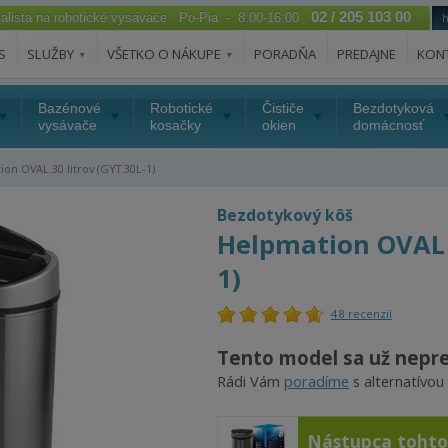
02 / 205 103 00
ialista na robotické vysávače Po-Pia - 8:00-16:00
S
SLUŽBY
VŠETKO O NÁKUPE
PORADŇA
PREDAJNE
KON
Bazénové
Robotické
Čističe
Bezdotyková
vysávače
kosačky
okien
domácnosť
on OVAL 30 litrov (GYT 30L-1)
Bezdotykový kôš
Helpmation OVAL 3
1)
48 recenzií
Tento model sa už nepr
Rádi Vám
poradíme
s alternatívou
Nástupca toht