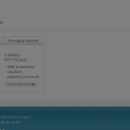
0l
Predajňa Náchod
U Elektry
523/1 (
mapa
)
99% sortimentu
skladom
príjemný personál
Otváracia doba
 výberom tovaru?
8:00 do 16:00