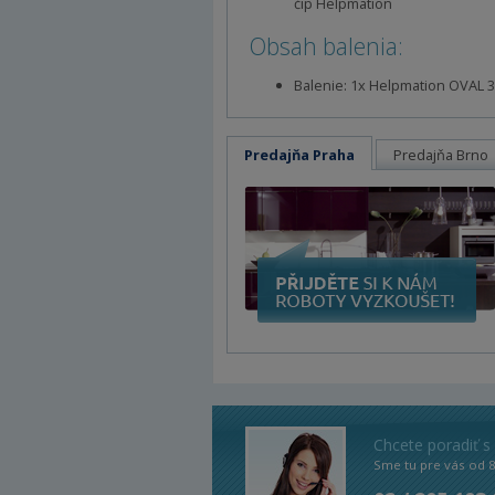
čip Helpmation
Obsah balenia:
Balenie: 1x Helpmation OVAL 3
Predajňa Praha
Predajňa Brno
Chcete poradiť s
Sme tu pre vás od 