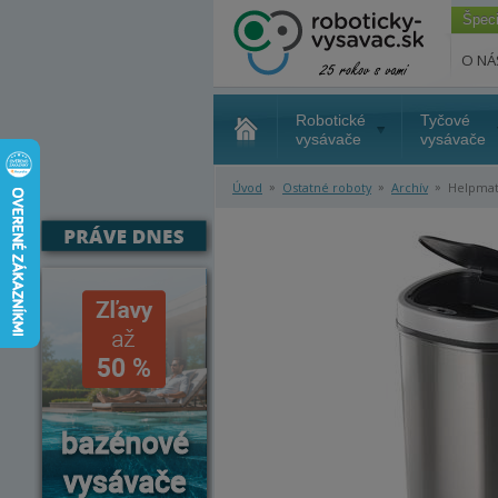
Špec
O NÁ
Robotické
Tyčové
vysávače
vysávače
»
»
»
Úvod
Ostatné roboty
Archív
Helpmati