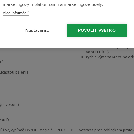
marketingovým platformám na marketingové účely.
Mikročip patentovaný spo
Viac informácií
Helpmation, vďaka ktorému
vydrží veľmi dlho - pri otvor
krát denne môže batéria n
zka (znižuje výskyt baktérií) s možnosťou
Nastavenia
POVOLIŤ VŠETKO
pracovať 6 mesiacov
ystém Silent System, ktorý umožňuje jeho tiché
Bezpečnostný krúžok na
zabezpečenie vrecka na 
vrecia na odpadky sú úpln
vo vnútri koša
rýchla výmena vreca na od
eľ
súčasťou balenia)
ným vekom)
typu D
rúžok, vypínač ON/OFF, tlačidlá OPEN/CLOSE, ochrana proti odtlačkom prstov,