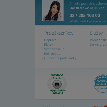
Chcete poradiť s výber
Sme tu pre vás od 8:00 do 1
02 / 205 103 00
info@roboticky-vysavac.sk
Pre zákazníkov
Služby
Doprava
Poradenstv
Platby
Servis prod
Výhody nákupu
Reklamácie
Obchodné podmienky