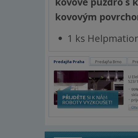
kovové puzdro s 
kovovým povrcho
1 ks Helpmatio
Predajňa Praha
Predajňa Brno
Pr
U Ele
523/1
99%
skl
prí
Otv