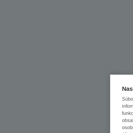
Nas
Súbo
infor
funkc
obsah
osob