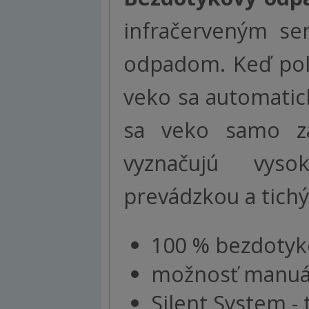
infračerveným se
odpadom. Keď polo
veko sa automatic
sa veko samo za
vyznačujú vyso
prevádzkou a tich
100 % bezdotyko
možnosť manuá
Silent System - 