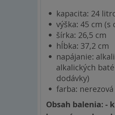
kapacita: 24 litr
výška: 45 cm (
šírka: 26,5 cm
hĺbka: 37,2 cm
napájanie: alkali
alkalických batér
dodávky)
farba: nerezová 
Obsah balenia: - 