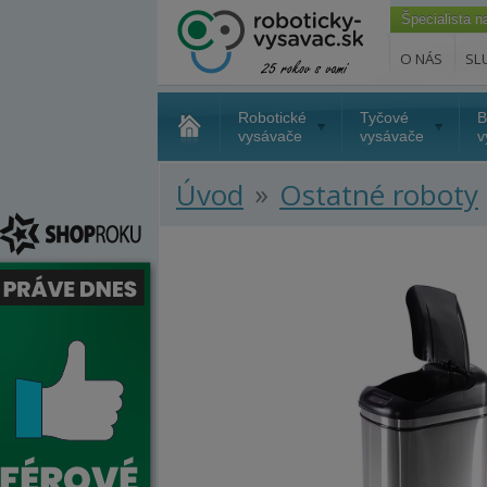
Špecialista 
O NÁS
SL
Robotické
Tyčové
B
vysávače
vysávače
v
»
Úvod
Ostatné roboty