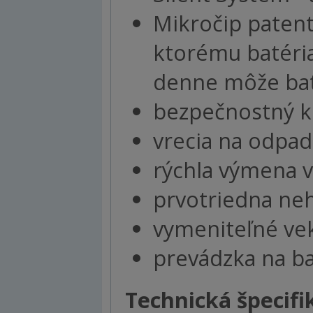
Mikročip paten
ktorému batéria 
denne môže baté
bezpečnostný k
vrecia na odpad
rýchla výmena 
prvotriedna neh
vymeniteľné vek
prevádzka na ba
Technická špecifi