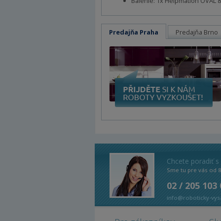
Balenie: 1x Helpmation OVAL 8
Predajňa Praha
Predajňa Brno
Chcete poradiť s
Sme tu pre vás od 
02 / 205 103
info@roboticky-vys