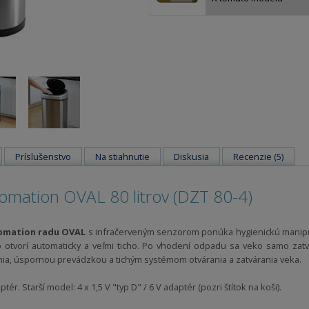
Príslušenstvo
Na stiahnutie
Diskusia
Recenzie (5)
pmation OVAL 80 litrov (DZT 80-4)
pmation radu OVAL
s infračerveným senzorom ponúka hygienickú manipu
 otvorí automaticky a veľmi ticho. Po vhodení odpadu sa veko samo zat
nia, úspornou prevádzkou a tichým systémom otvárania a zatvárania veka.
ptér. Starší model: 4 x 1,5 V "typ D" / 6 V adaptér (pozri štítok na koši).