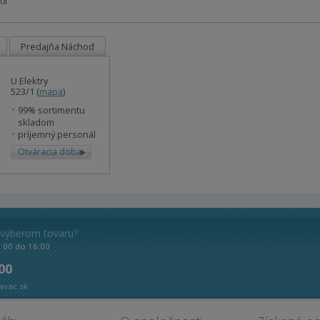
0l
Predajňa Náchod
U Elektry
523/1 (
mapa
)
99% sortimentu
skladom
príjemný personál
Otváracia doba
 výberom tovaru?
8:00 do 16:00
 00
avac.sk