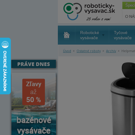
Špec
O NÁ
Robotické
Tyčové
vysávače
vysávače
»
»
»
Úvod
Ostatné roboty
Archív
Helpmati