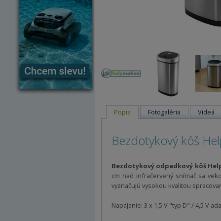
Popis
Fotogaléria
Videá
Bezdotykový kôš Hel
Bezdotykový odpadkový kôš Hel
cm nad infračervený snímač sa veko
vyznačujú vysokou kvalitou spracova
Napájanie: 3 x 1,5 V "typ D" / 4,5 V ada