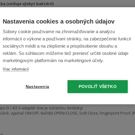
a (znižuje výskyt baktérií)
imu
nia veka
p, vďaka ktorému batéria vydrží veľmi dlho - pri otvorení 30-krát denne mô
Nastavenia cookies a osobných údajov
zpečenie vrecka na odpadky
Súbory cookie používame na zhromažďovanie a analýzu
yté vo vnútri koša
informácií o výkone a používaní stránky, na zabezpečenie funkcií
ky
eľ
sociálnych médií a na zlepšenie a prispôsobenie obsahu a
reklám. So súhlasom môžeme tiež preniesť určité osobné údaje
o adaptér (nie je súčasťou balenia)
marketingovým platformám na marketingové účely.
Viac informácií
 čierna
Nastavenia
POVOLIŤ VŠETKO
orenom veku)
typu D / 4,5 V adaptér (nie je súčasťou dodávky)
úžok, vypínač ON/OFF, tlačidlá OPEN/CLOSE, Soft Close, Fingerprint Proof, 