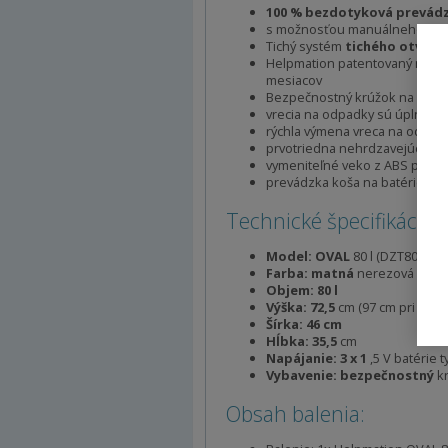
100 % bezdotyková prevádzk
s možnosťou manuálneho rež
Tichý systém
tichého otvára
Helpmation patentovaný mikroči
mesiacov
Bezpečnostný krúžok na zabe
vrecia na odpadky sú úplne skr
rýchla výmena vreca na odpad
prvotriedna nehrdzavejúca oc
vymeniteľné veko z ABS plastu
prevádzka koša na batérie aleb
Technické špecifikácie:
Model: OVAL
80 l (DZT80-4)
Farba: matná
nerezová oceľ /
Objem: 80 l
Výška: 72,5
cm (97 cm pri otv
Šírka: 46 cm
Hĺbka: 35,5
cm
Napájanie: 3 x 1
,5 V batérie 
Vybavenie: bezpečnostný
kr
Obsah balenia: