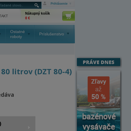
Prihlásenie
Nákupný košík
TAKT
0 €
Ostatné
Príslušenstvo
roboty
0 litrov (DZT 80-4)
edáva
)