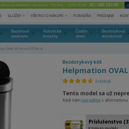
02 / 205 103 00
ialista na robotické vysávače Po-Pia - 8:00-16:00
S
SLUŽBY
VŠETKO O NÁKUPE
PORADŇA
PREDAJNE
KON
Bazénové
Robotické
Čističe
Bezdotyková
vysávače
kosačky
okien
domácnosť
on OVAL 80 litrov (DZT 80-4)
Bezdotykový kôš
Helpmation OVAL 8
5 recenzií
Tento model sa už nepr
Rádi Vám
poradíme
s alternatívou
Príslušenstvo (3
K tomuto modelu