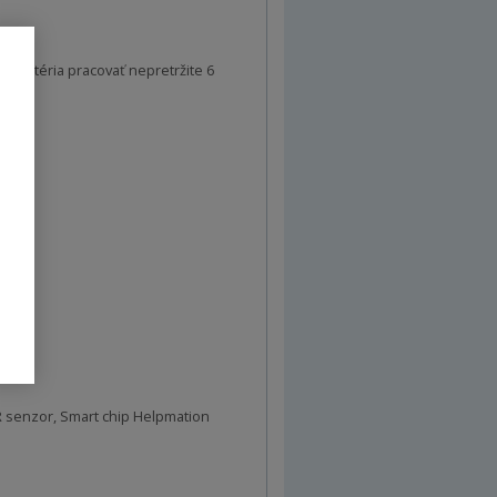
že batéria pracovať nepretržite 6
IR senzor, Smart chip Helpmation