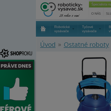
Špecialista 
O NÁS
SL
Robotické
Tyčové
B
vysávače
vysávače
v
»
Úvod
Ostatné roboty