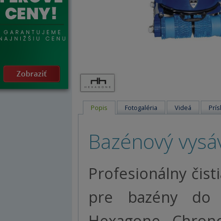
Popis
Fotogaléria
Videá
Prís
Bazénový vysá
Profesionálny čist
pre bazény do 
Hexagone Chrono