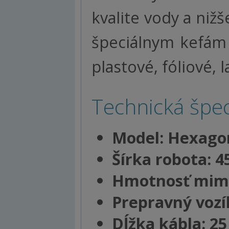
kvalite vody a niž
špeciálnym kefám u
plastové, fóliové, 
Technická špeci
Model: Hexago
Šírka robota: 
Hmotnosť mimo
Prepravný vozí
Dĺžka kábla: 2