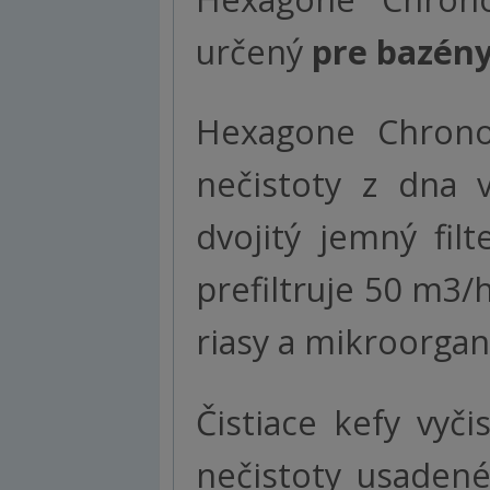
určený
pre bazény
Hexagone Chrono 
nečistoty z dna 
dvojitý jemný fi
prefiltruje 50 m3/
riasy a mikroorgan
Čistiace kefy vyč
nečistoty usadené