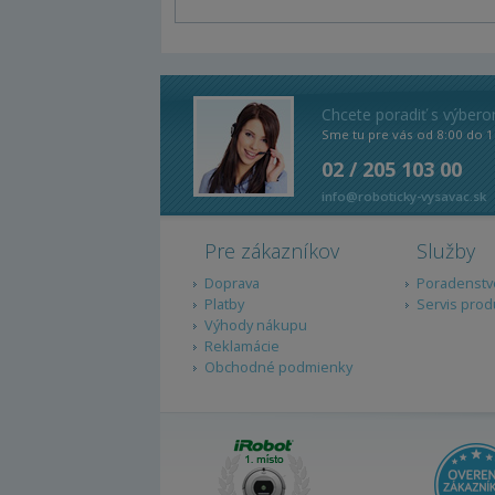
Chcete poradiť s výber
Sme tu pre vás od 8:00 do 1
02 / 205 103 00
info@roboticky-vysavac.sk
Pre zákazníkov
Služby
Doprava
Poradenstv
Platby
Servis prod
Výhody nákupu
Reklamácie
Obchodné podmienky