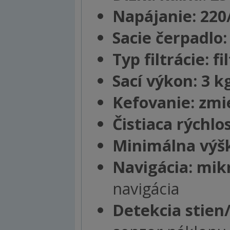
Napájanie: 220
Sacie čerpadlo
Typ filtrácie: f
Sací výkon: 3 k
Kefovanie: zm
Čistiaca rýchl
Minimálna výšk
Navigácia: mik
navigácia
Detekcia stien