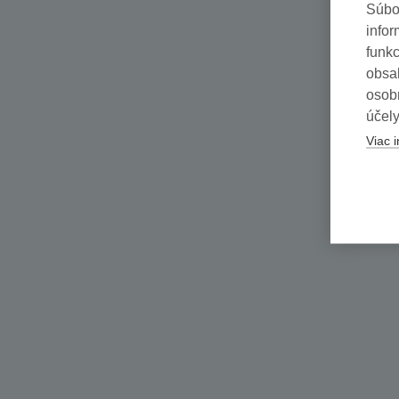
Súbo
infor
funkc
obsah
osob
účely
Viac i