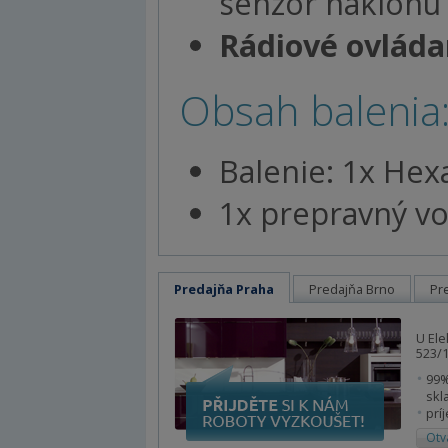
senzor náklonu 
Rádiové ovládan
Obsah balenia
Balenie: 1x He
1x prepravný vo
Predajňa Praha
Predajňa Brno
Pr
U Ele
523/1
99%
skl
prí
Otv