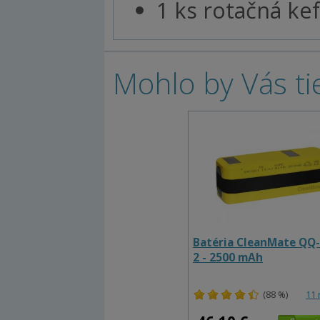
1 ks rotačná ke
Mohlo by Vás ti
Batéria CleanMate QQ
2 - 2500 mAh
(88 %)
11 