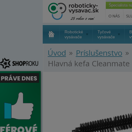
Špecialista 
O NÁS
SL
Robotické
Tyčové
B
vysávače
vysávače
v
»
»
Úvod
Príslušenstvo
Hlavná kefa Cleanmate