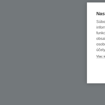
Nas
Súbo
infor
funkc
obsah
osob
účely
Viac i