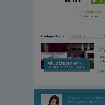
46,10 €
Skladom 2 ks
Odošleme dnes
Predajňa Praha
Predajňa Brno
Pr
U Ele
523/1
99%
skl
prí
Otv
Chcete poradiť s výber
Sme tu pre vás od 8:00 do 1