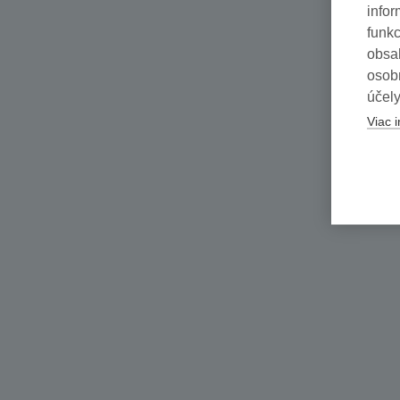
infor
funkc
obsah
osob
účely
Viac i