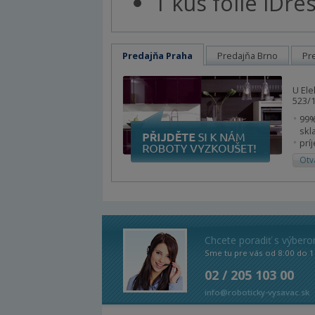
1 kus fólie iDr
Predajňa Praha
Predajňa Brno
Pr
U Ele
523/1
99%
skl
prí
Otv
Chcete poradiť s výber
Sme tu pre vás od 8:00 do 1
02 / 205 103 00
info@roboticky-vysavac.sk