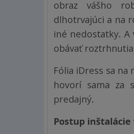
obraz vášho ro
dlhotrvajúci a na 
iné nedostatky. A 
obávať roztrhnuti
Fólia iDress sa na 
hovorí sama za s
predajný.
Postup inštalácie 