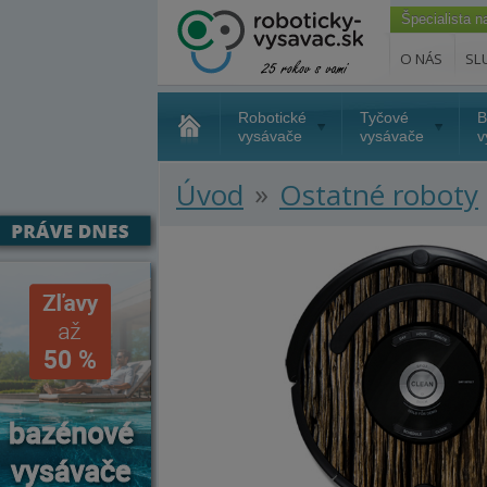
Špecialista 
O NÁS
SL
Robotické
Tyčové
B
vysávače
vysávače
v
»
Úvod
Ostatné roboty