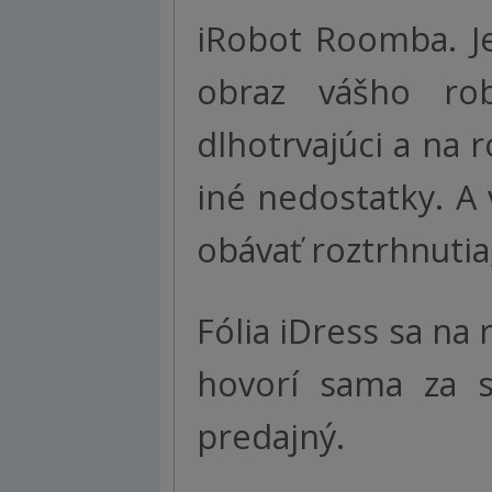
iRobot Roomba. Je
obraz vášho ro
dlhotrvajúci a na 
iné nedostatky. A 
obávať roztrhnuti
Fólia iDress sa na 
hovorí sama za s
predajný.