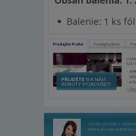
Balenie: 1 ks f
Predajňa Praha
Predajňa Brno
Pr
U Ele
523/1
99%
skl
prí
Otv
Chcete poradiť s výber
Sme tu pre vás od 8:00 do 1