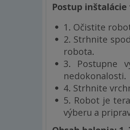
Postup inštalácie 
1. Očistite robo
2. Strhnite spo
robota.
3. Postupne vy
nedokonalosti.
4. Strhnite vrch
5. Robot je te
výberu a pripra
Obsah balenia: 1. 