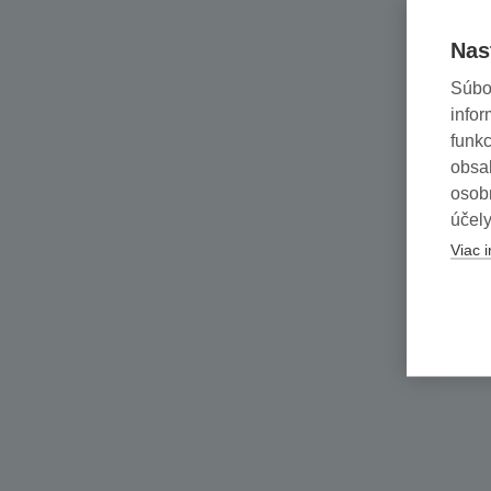
Nas
Súbo
infor
funkc
obsah
osob
účely
Viac i