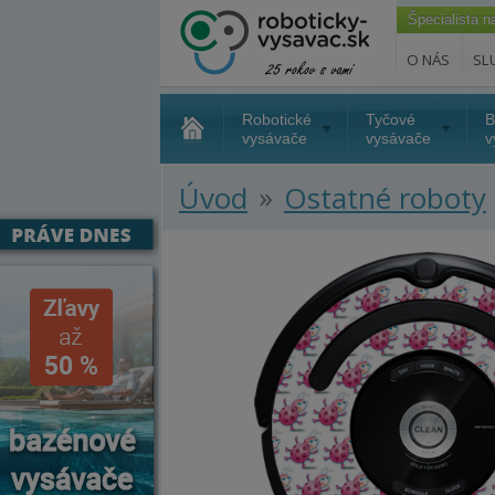
Špecialista 
O NÁS
SL
Robotické
Tyčové
B
vysávače
vysávače
v
»
Úvod
Ostatné roboty