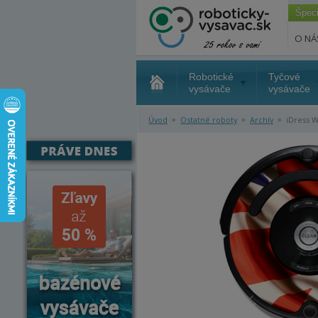
Špec
O NÁ
Robotické
Tyčové
vysávače
vysávače
»
»
»
Úvod
Ostatné roboty
Archív
iDress W