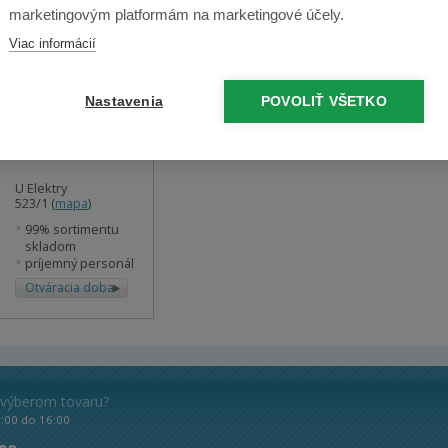
marketingovým platformám na marketingové účely.
. 2. Zloženie balenia:
Viac informácií
dy Patriot
Nastavenia
POVOLIŤ VŠETKO
Predajňa Náchod
U Elektry
523/1 (
mapa
)
99% sortimentu
skladom
príjemný personál
Otváracia doba
 výberom tovaru?
8:00 do 16:00