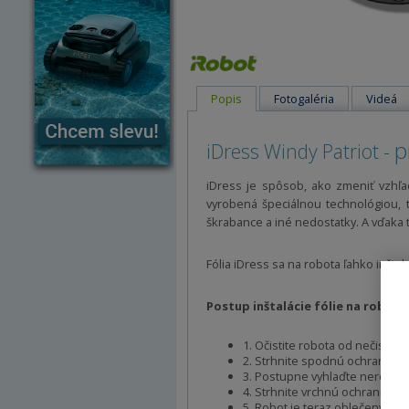
Popis
Fotogaléria
Videá
p
iDress Windy Patriot -
iDress je spôsob, ako zmeniť vzhľa
vyrobená špeciálnou technológiou, 
škrabance a iné nedostatky. A vďaka 
Fólia iDress sa na robota ľahko inšta
Postup inštalácie fólie na robot:
1. Očistite robota od nečistôt.
2. Strhnite spodnú ochrannú fó
3. Postupne vyhlaďte nerovnos
4. Strhnite vrchnú ochrannú fó
5. Robot je teraz oblečený do