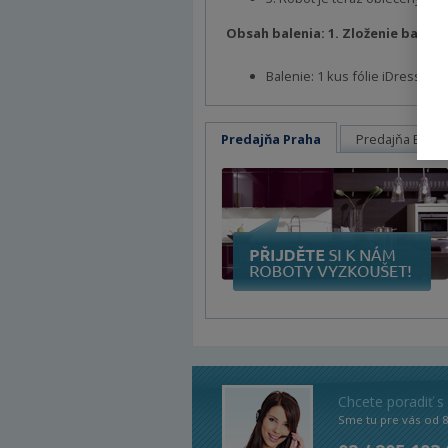
Obsah balenia: 1. Zloženie balenia
Balenie: 1 kus fólie iDress Win
Predajňa Praha
Predajňa Brno
Chcete poradiť s
Sme tu pre vás od 