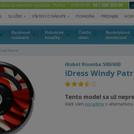
02 / 205 103 00
ialista na robotické vysávače Po-Pia - 8:00-16:00
S
SLUŽBY
VŠETKO O NÁKUPE
PORADŇA
PREDAJNE
KON
Bazénové
Robotické
Čističe
Bezdotyková
vysávače
kosačky
okien
domácnosť
indy Patriot
iRobot Roomba 500/600
iDress Windy Patr
Tento model sa už nepr
Rádi Vám
poradíme
s alternatívou