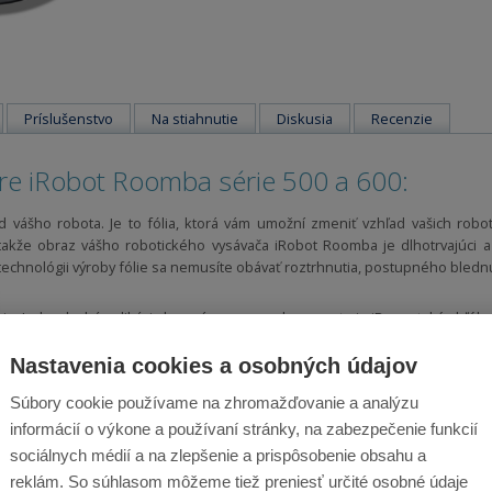
Príslušenstvo
Na stiahnutie
Diskusia
Recenzie
re iRobot Roomba série 500 a 600:
d vášho robota. Je to fólia, ktorá vám umožní zmeniť vzhľad vašich robo
takže obraz vášho robotického vysávača iRobot Roomba je dlhotrvajúci a 
technológii výroby fólie sa nemusíte obávať roztrhnutia, postupného bledn
luje. Jednoduchá aplikácia hovorí sama za seba, a preto je iDress taký obľúb
Nastavenia cookies a osobných údajov
Súbory cookie používame na zhromažďovanie a analýzu
informácií o výkone a používaní stránky, na zabezpečenie funkcií
liu iDress a pripevnite ju na robota.
ti, odstráňte bubliny a nedokonalosti.
sociálnych médií a na zlepšenie a prispôsobenie obsahu a
liu iDress.
reklám. So súhlasom môžeme tiež preniesť určité osobné údaje
 nového kabátu podľa vášho výberu a pripravený na použitie.