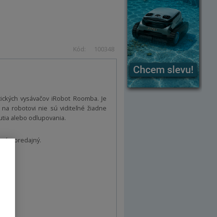
Kód:
100348
tických vysávačov iRobot Roomba. Je
na robotovi nie sú viditeľné žiadne
utia alebo odlupovania.
ený a predajný.