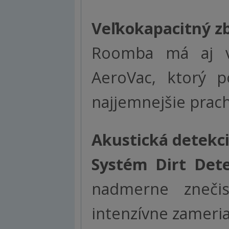
Veľkokapacitný
z
Roomba má aj ve
AeroVac, ktorý
najjemnejšie prac
Akustická detekci
Systém Dirt Det
nadmerne zneči
intenzívne zameria