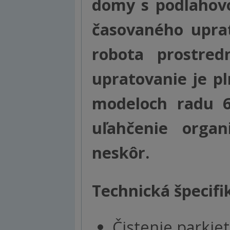
domy s podlahovo
časovaného uprat
robota prostred
upratovanie je p
modeloch radu 6
uľahčenie organ
neskôr.
Technická špecifi
Čistenie parkie