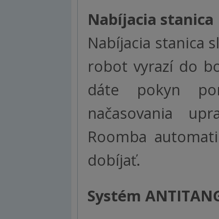
Nabíjacia stanica
Nabíjacia stanica s
robot vyrazí do b
dáte pokyn pom
načasovania upr
Roomba automatic
dobíjať.
Systém ANTITAN