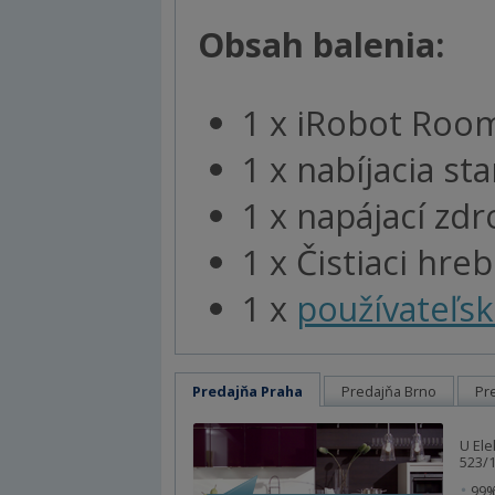
Obsah balenia:
1 x iRobot Room
1 x nabíjacia st
1 x napájací zdr
1 x Čistiaci hre
1 x
používateľsk
Predajňa Praha
Predajňa Brno
Pr
U Ele
523/1
99%