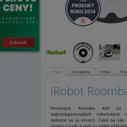
Popis
Fotogaléria
Videá
Prís
iRobot Roomb
Považujte Roombu 620 za 
najinteligentnejších robotických
nebojte sa ju otvoriť. Čaká na vás
vysáva za vás a robí to veľmi efektív