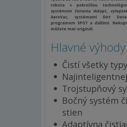
robota s pokročilou technológiou
systémom čistenia iAdapt, vylep
AeroVac, systémami Dirt Det
programom SPOT a ďalšími. Nekupu
môžete mať originál.
Hlavné výhod
Čistí všetky ty
Najinteligentnej
Trojstupňový sy
Bočný systém či
stien
Adaptívna čistia