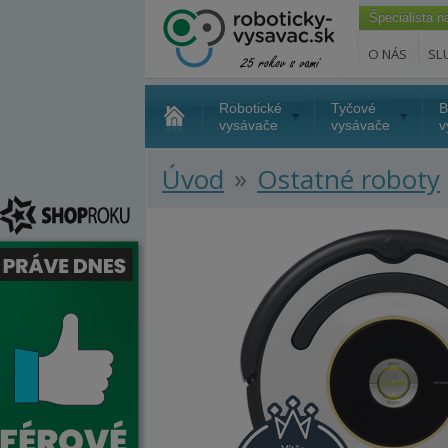
Špecialista 
O NÁS
SL
Robotické
Tyčové
B
vysávače
vysávače
v
»
Úvod
Ostatné roboty