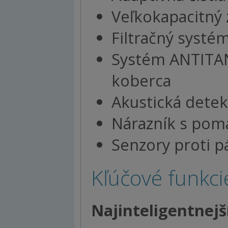
Veľkokapacitný
Filtračný systé
Systém ANTITAN
koberca
Akustická detek
Nárazník s po
Senzory proti 
Kľúčové funkc
Najinteligentnejš