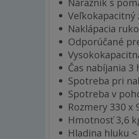
Nárazník s po
Veľkokapacitný
Naklápacia ruk
Odporúčané pre
Vysokokapacitná
Čas nabíjania 3
Spotreba pri na
Spotreba v poh
Rozmery 330 x 
Hmotnosť 3,6 k
Hladina hluku <