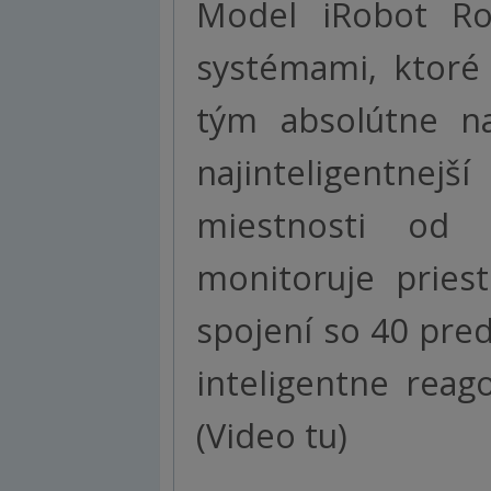
Model iRobot Ro
systémami, ktoré 
tým absolútne na
najinteligentne
miestnosti od 
monitoruje pries
spojení so 40 pr
inteligentne reag
(Video tu)