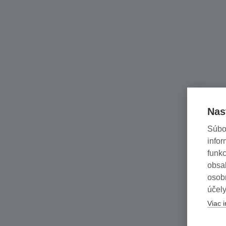
Nas
Súbo
infor
funkc
obsah
osob
účely
Viac i