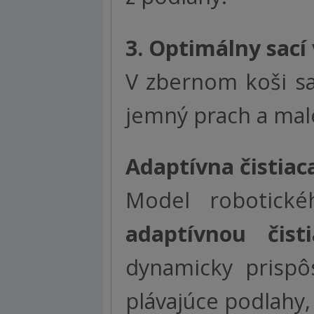
3. Optimálny sací
V zbernom koši sa
jemný prach a malé
Adaptívna čistiac
Model robotick
adaptívnou čist
dynamicky prispô
plávajúce podlahy, 