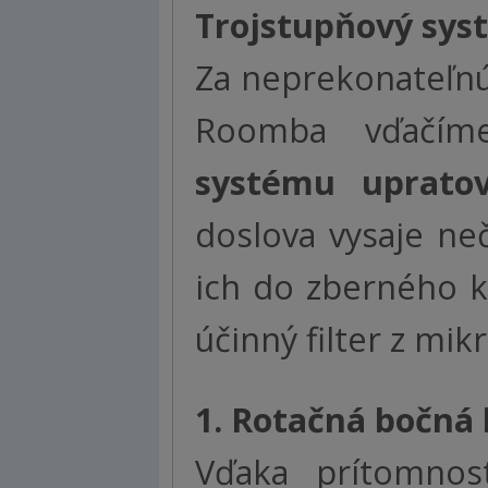
Trojstupňový sys
Za neprekonateľnú
Roomba vďačí
systému upratov
doslova vysaje ne
ich do zberného k
účinný filter z mikr
1.
Rotačná bočná 
Vďaka prítomnos