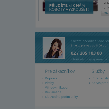
skl
prí
Otv
Chcete poradiť s výber
Sme tu pre vás od 8:00 do 1
02 / 205 103 00
info@roboticky-vysavac.sk
Pre zákazníkov
Služby
Doprava
Poradenstv
Platby
Servis prod
Výhody nákupu
Reklamácie
Obchodné podmienky