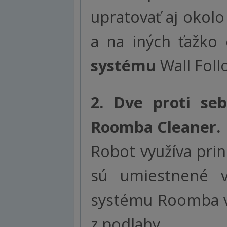
upratovať aj okolo
a na iných ťažko
systému
Wall Fol
2.
Dve proti se
Roomba Cleaner.
Robot využíva prin
sú umiestnené v
systému Roomba ve
z podlahy.