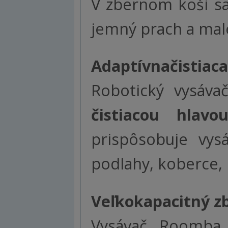
V zbernom koši sa
jemný prach a malé
Adaptívna
čistiac
Robotický vysáv
čistiacou hlavo
prispôsobuje vys
podlahy, koberce, l
Veľkokapacitný
z
Vysávač Roomba