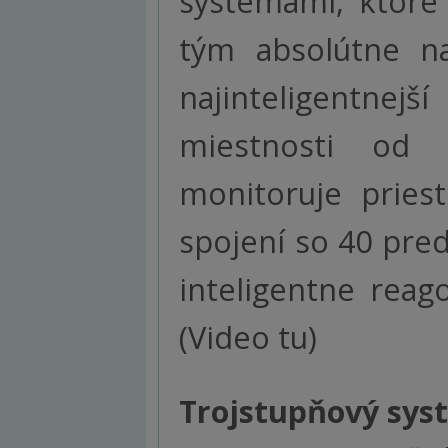
systémami, ktoré 
tým absolútne na
najinteligentne
miestnosti od 
monitoruje pries
spojení so 40 pr
inteligentne reag
(Video tu)
Trojstupňový sys