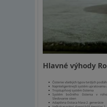
Hlavné výhody R
Čistenie všetkých typov tvrdých podlá
Najinteligentnejší systém upratovania 
Trojstupňový systém čistenia
Systém bočného čistenia v roh
Sledovanie stien
Adaptívna čistiaca hlava 2. generácie
Veľkokapacitný zberný kôš AeroVac 2.