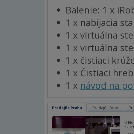
Balenie: 1 x iR
1 x nabíjacia s
1 x virtuálna st
1 x virtuálna s
1 x čistiaci krúž
1 x Čistiaci hre
1 x
návod na pou
Predajňa Praha
Predajňa Brno
Pr
U Ele
523/1