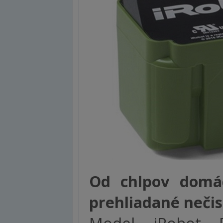
Od chlpov domác
prehliadané nečis