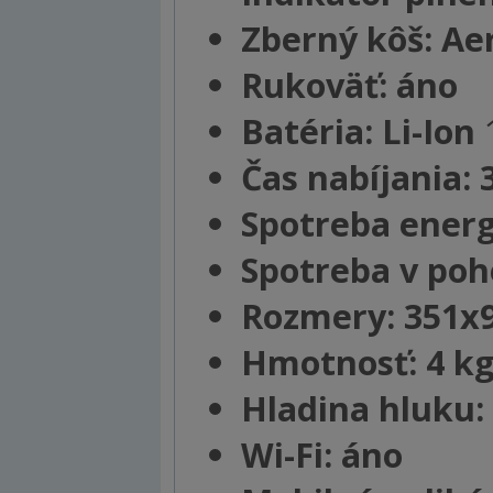
Zberný kôš: Ae
Rukoväť: áno
Batéria: Li-Ion
Čas nabíjania: 
Spotreba energi
Spotreba v po
Rozmery: 351x
Hmotnosť: 4 k
Hladina hluku: 
Wi-Fi: áno