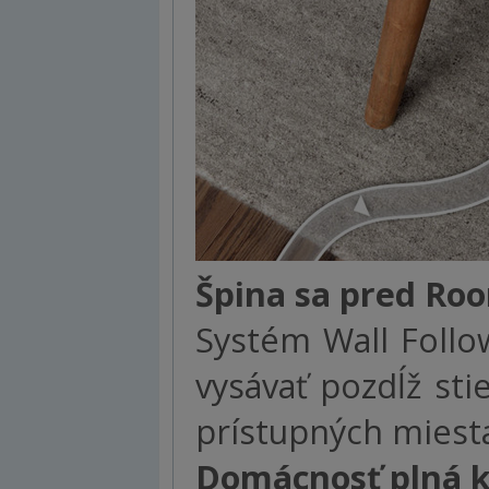
Špina sa pred Ro
Systém Wall Foll
vysávať pozdĺž sti
prístupných miest
Domácnosť plná k