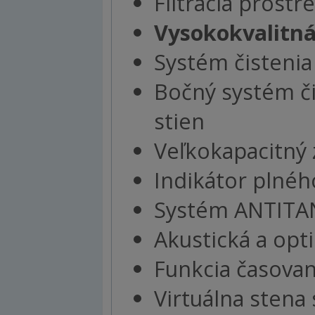
Filtrácia prostr
Vysokokvalitná 
Systém čisteni
Bočný systém či
stien
Veľkokapacitný
Indikátor plnéh
Systém ANTITAN
Akustická a opt
Funkcia časovan
Virtuálna stena