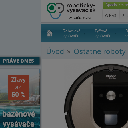
Špecialista 
O NÁS
SL
Robotické
Tyčové
B
vysávače
vysávače
v
»
Úvod
Ostatné roboty