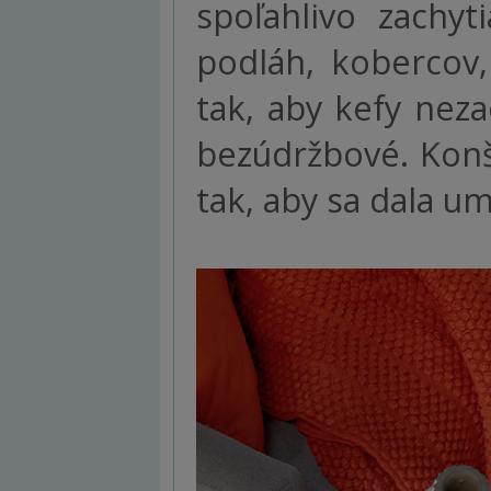
spoľahlivo zachyt
podláh, kobercov,
tak, aby kefy nez
bezúdržbové. Konš
tak, aby sa dala u