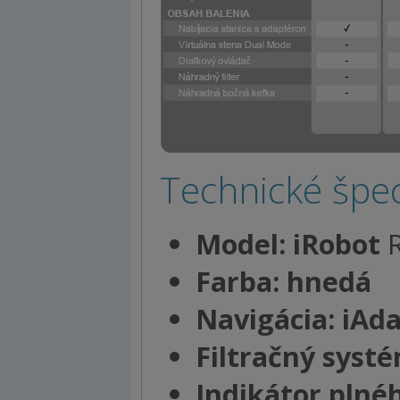
Technické špeci
Model: iRobot
R
Farba: hnedá
Navigácia: iAd
Filtračný systé
Indikátor plné