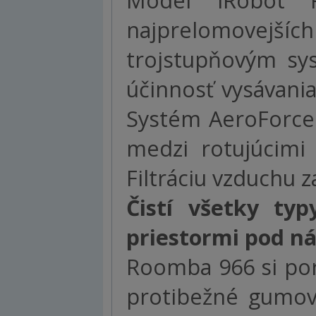
Model iRobot 
najprelomovejších 
trojstupňovým sy
účinnosť vysávani
Systém AeroForce 
medzi rotujúcimi
Filtráciu vzduchu 
Čistí všetky ty
priestormi pod 
Roomba 966 si por
protibežné gumov