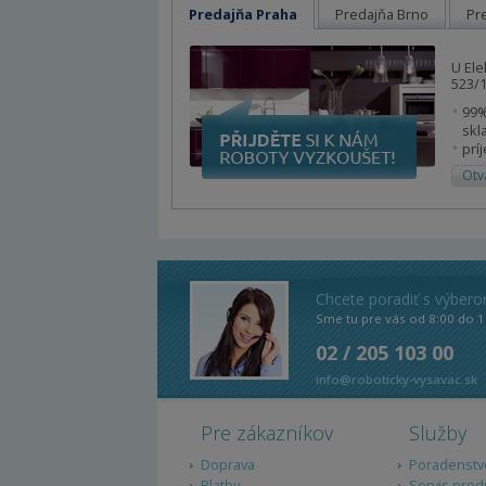
Predajňa Praha
Predajňa Brno
Pr
U Ele
523/1
99%
skl
prí
Otv
Chcete poradiť s výber
Sme tu pre vás od 8:00 do 1
02 / 205 103 00
info@roboticky-vysavac.sk
Pre zákazníkov
Služby
Doprava
Poradenstv
Platby
Servis prod