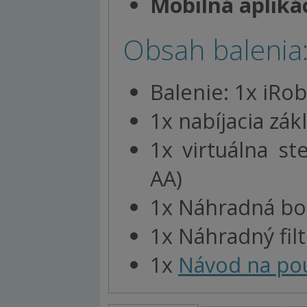
Mobilná aplikác
Obsah balenia
Balenie: 1x iRo
1x nabíjacia zá
1x virtuálna s
AA)
1x Náhradná bo
1x Náhradný fil
1x
Návod na pou