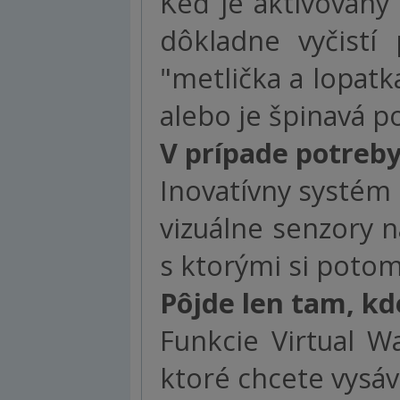
Keď je aktivovaný
dôkladne vyčistí
"metlička a lopatk
alebo je špinavá p
V prípade potreby 
Inovatívny systém 
vizuálne senzory 
s ktorými si potom
Pôjde len tam, kde
Funkcie Virtual W
ktoré chcete vysáva