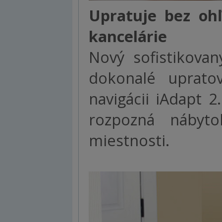
Upratuje bez ohľ
kancelárie
Nový sofistikova
dokonalé uprato
navigácii iAdapt 
rozpozná nábyt
miestnosti.