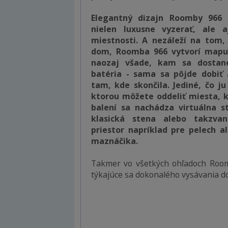
Elegantný dizajn Roomby 966
nielen luxusne vyzerať, ale a
miestnosti. A nezáleží na tom,
dom, Roomba 966 vytvorí mapu 
naozaj všade, kam sa dostane
batéria - sama sa pôjde dobiť
tam, kde skončila. Jediné, čo ju
ktorou môžete oddeliť miesta, k
balení sa nachádza virtuálna s
klasická stena alebo takzvan
priestor napríklad pre pelech 
maznáčika.
Takmer vo všetkých ohľadoch Room
týkajúce sa dokonalého vysávania d