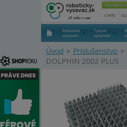
Špecialista 
O NÁS
SL
Robotické
Tyčové
B
vysávače
vysávače
v
»
»
Úvod
Príslušenstvo
DOLPHIN 2002 PLUS